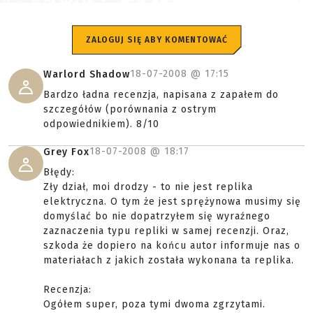
ZALOGUJ SIĘ ABY KOMENTOWAĆ
18-07-2008 @
17:15
Warlord Shadow
Bardzo ładna recenzja, napisana z zapałem do
szczegółów (porównania z ostrym
odpowiednikiem). 8/10
18-07-2008 @
18:17
Grey Fox
Błędy:
Zły dział, moi drodzy - to nie jest replika
elektryczna. O tym że jest sprężynowa musimy się
domyślać bo nie dopatrzyłem się wyraźnego
zaznaczenia typu repliki w samej recenzji. Oraz,
szkoda że dopiero na końcu autor informuje nas o
materiałach z jakich została wykonana ta replika.
Recenzja:
Ogółem super, poza tymi dwoma zgrzytami.