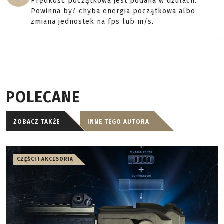
Prędkość początkowa jest podana w dżulach.
Powinna być chyba energia początkowa albo
zmiana jednostek na fps lub m/s.
POLECANE
ZOBACZ TAKŻE
INNE TEGO AUTORA
CZĘŚCI I AKCESORIA