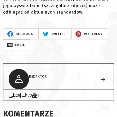
jego wyświetlanie (szczególnie zdjęcia) może
odbiegać od aktualnych standardów.
FACEBOOK
TWITTER
PINTEREST
EMAIL
REDAKTOR
228
473
4
KOMENTARZE