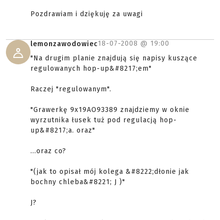
Pozdrawiam i dziękuję za uwagi
18-07-2008 @
19:00
lemonzawodowiec
"Na drugim planie znajdują się napisy kuszące
regulowanych hop-up&#8217;em"
Raczej "regulowanym".
"Grawerkę 9x19AO93389 znajdziemy w oknie
wyrzutnika łusek tuż pod regulacją hop-
up&#8217;a. oraz"
...oraz co?
"(jak to opisał mój kolega &#8222;dłonie jak
bochny chleba&#8221; J )"
J?