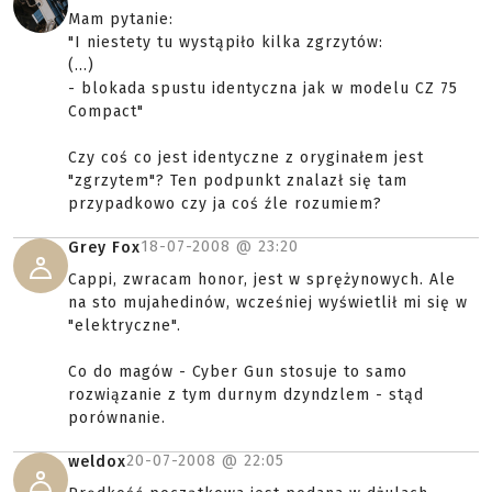
Mam pytanie:
"I niestety tu wystąpiło kilka zgrzytów:
(...)
- blokada spustu identyczna jak w modelu CZ 75
Compact"
Czy coś co jest identyczne z oryginałem jest
"zgrzytem"? Ten podpunkt znalazł się tam
przypadkowo czy ja coś źle rozumiem?
18-07-2008 @
23:20
Grey Fox
Cappi, zwracam honor, jest w sprężynowych. Ale
na sto mujahedinów, wcześniej wyświetlił mi się w
"elektryczne".
Co do magów - Cyber Gun stosuje to samo
rozwiązanie z tym durnym dzyndzlem - stąd
porównanie.
20-07-2008 @
22:05
weldox