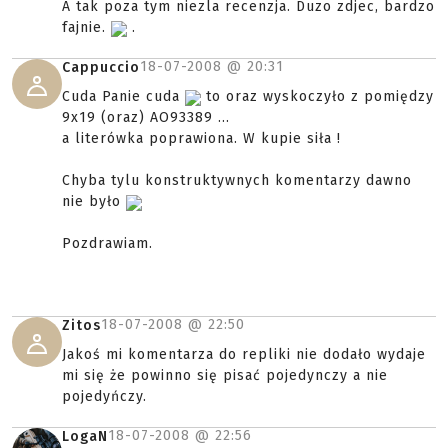
A tak poza tym niezla recenzja. Duzo zdjec, bardzo
fajnie.
.
18-07-2008 @
20:31
Cappuccio
Cuda Panie cuda
to oraz wyskoczyło z pomiędzy
9x19 (oraz) AO93389 ...
a literówka poprawiona. W kupie siła !
Chyba tylu konstruktywnych komentarzy dawno
nie było
Pozdrawiam.
18-07-2008 @
22:50
Zitos
Jakoś mi komentarza do repliki nie dodało wydaje
mi się że powinno się pisać pojedynczy a nie
pojedyńczy.
18-07-2008 @
22:56
LogaN