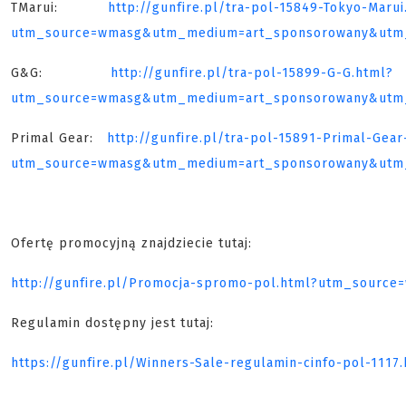
TMarui:
http://gunfire.pl/tra-pol-15849-Tokyo-Marui
utm_source=wmasg&utm_medium=art_sponsorowany&utm_
G&G:
http://gunfire.pl/tra-pol-15899-G-G.html?
utm_source=wmasg&utm_medium=art_sponsorowany&utm_
Primal Gear:
http://gunfire.pl/tra-pol-15891-Primal-Gea
utm_source=wmasg&utm_medium=art_sponsorowany&utm_
Ofertę promocyjną znajdziecie tutaj:
http://gunfire.pl/Promocja-spromo-pol.html?utm_sour
Regulamin dostępny jest tutaj:
https://gunfire.pl/Winners-Sale-regulamin-cinfo-pol-1117