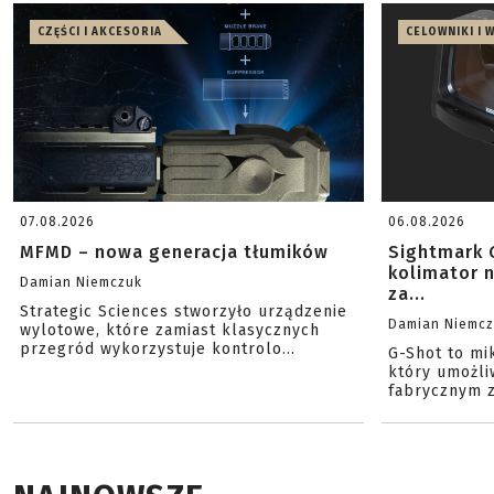
CZĘŚCI I AKCESORIA
CELOWNIKI I 
07.08.2026
06.08.2026
MFMD – nowa generacja tłumików
Sightmark 
kolimator 
Damian Niemczuk
za...
Strategic Sciences stworzyło urządzenie
Damian Niemc
wylotowe, które zamiast klasycznych
przegród wykorzystuje kontrolo...
G-Shot to mi
który umożli
fabrycznym z