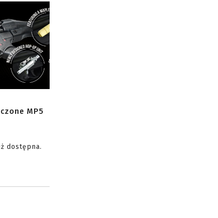
zczone MP5
uż dostępna.