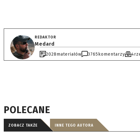
REDAKTOR
Medard
2028
materiałów
3765
komentarzy
4
rz
POLECANE
ZOBACZ TAKŻE
INNE TEGO AUTORA