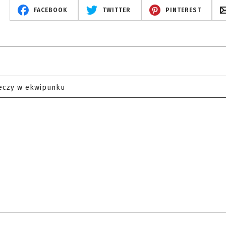
FACEBOOK
TWITTER
PINTEREST
eczy w ekwipunku