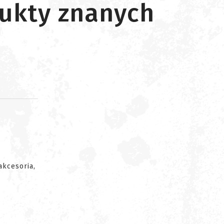
ukty znanych
d
akcesoria,