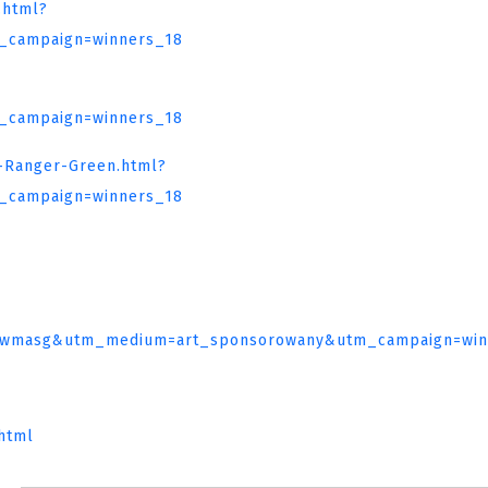
.html?
campaign=winners_18
campaign=winners_18
r-Ranger-Green.html?
campaign=winners_18
ce=wmasg&utm_medium=art_sponsorowany&utm_campaign=win
.html