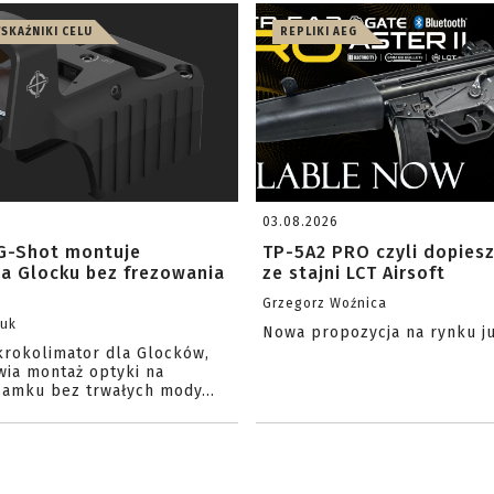
WSKAŹNIKI CELU
REPLIKI AEG
03.08.2026
G-Shot montuje
TP-5A2 PRO czyli dopies
na Glocku bez frezowania
ze stajni LCT Airsoft
Grzegorz Woźnica
zuk
Nowa propozycja na rynku j
krokolimator dla Glocków,
wia montaż optyki na
amku bez trwałych mody...