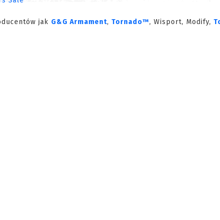
roducentów jak
G&G Armament
,
Tornado™
, Wisport, Modify,
T