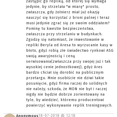
zastąpić go repliką, od której się wymaga
jedynie, by strzelała "w miarę" prosto,
zwłaszcza, gdy żołnierz miał już okazję
nauczyć się korzystać z broni palnej i teraz
musi jedynie zgrać się ze swoim oddziałem?
Pominę tu kwestie bezpieczeństwa,
zwłaszcza przy strzelaniu w budynkach.
Zgodzę się natomiast, że inwestowanie w
repliki Beryla od Aresa to wyrzucanie kasy w
błoto, gdyż robią złe świadectwo rynkowi ASG
swoją awaryjnością i ceną
serwisowania(zwłaszcza przy swojej już i tak
wysokiej cenie jednostkowej), gdyż Ares
bardzo chciał się dorobić na publicznym
przetargu. Mnie osobiście nie dziwi takie
posunięcie, gdyż firma raczej do solidnych
nie należy, szkoda, że MON nie był i raczej
nigdy nie będzie dobrze zorientowany na
tyle, by wiedzieć, któremu producentowi
powierzyć wykonywanie replik treningowych.
18-07-2018 @
12:18
Anonymous