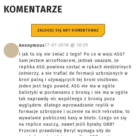
KOMENTARZE
ZALOGUJ SIĘ ABY KOMENTOWAĆ
17-07-2018 @
10:29
Anonymous
I jak tu się nie śmiać z tego? Po co w woju ASG?
Sam jestem airsoftowcem, jednak uważam, że
replika ASG powinna zostać w rękach niedzielnych
żołnierzy, a nie trafiać do formacji uzbrojonych w
broń palną i używających tej broni służbowo.
Jeden jest tego powód, ASG nie ma w ogóle
balistyki w porównaniu z bronią i nie ma w ogóle
tak naprawdę nic wspólnego z bronią poza
wyglądem. dlatego wprowadzanie replik w
formacje uzbrojone i uczenie na nich rekrutów, to
wywalanie publicznej kasy w błoto. Czego on się
na replice nauczą, nawet jeśli byłaby GBB?
Przecież prawdziwy Beryl wymaga siły do