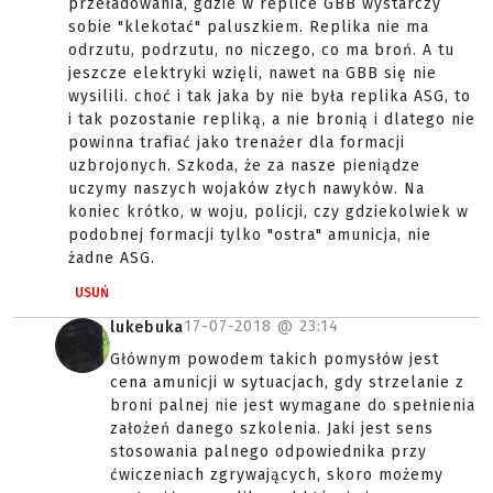
przeładowania, gdzie w replice GBB wystarczy
sobie "klekotać" paluszkiem. Replika nie ma
odrzutu, podrzutu, no niczego, co ma broń. A tu
jeszcze elektryki wzięli, nawet na GBB się nie
wysilili. choć i tak jaka by nie była replika ASG, to
i tak pozostanie repliką, a nie bronią i dlatego nie
powinna trafiać jako trenażer dla formacji
uzbrojonych. Szkoda, że za nasze pieniądze
uczymy naszych wojaków złych nawyków. Na
koniec krótko, w woju, policji, czy gdziekolwiek w
podobnej formacji tylko "ostra" amunicja, nie
żadne ASG.
USUŃ
17-07-2018 @
23:14
lukebuka
Głównym powodem takich pomysłów jest
cena amunicji w sytuacjach, gdy strzelanie z
broni palnej nie jest wymagane do spełnienia
założeń danego szkolenia. Jaki jest sens
stosowania palnego odpowiednika przy
ćwiczeniach zgrywających, skoro możemy