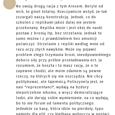
No swoją drogą racja z tym Aresem. Beryle od
nich, to gniot totalny. Rzeczywiście wstyd, że tak
zszargali naszą konstrukcję. Jednak, co do
szkoleń z replikami jakoś dalej nie jestem
przekonany. Replika może i jest okej do nauki
postaw z bronią itp, bez strzelania. Jednak to
samo można i z prawdziwkiem bez amunicji
poćwiczyć. Strzelanie z repliki według mnie od
razu uczy złych nawyków. Może się pojawić
problem złego trzymania broni, nieodpowiedniego
doboru siły przy próbie przeładowania ect. Ja
rozumiem, że koszta i tu masz rację, że o to
zapewne chodzi, ale moim zdaniem są pewne
rzeczy, na których się nie oszczędza. Nie chcę
politykować, ale tajemnicą Poliszynela jest, że
nasi "reprezentanci", wydają na bzdury
niepotrzebne nikomu, a wręcz demoralizujące
ludzi, ale daruję sobie wymienianie, na co wydają,
bo to nie forum od lamentu politycznego.
Jednakże za kasę, która idzie na pierdoły, typu
namioty dla elit, czy kiełbasę wyborczą w postaci