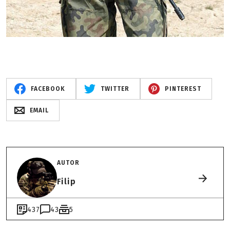
FACEBOOK
TWITTER
PINTEREST
EMAIL
AUTOR
Filip
437
43
5