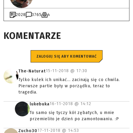
2028
3765
4
KOMENTARZE
ZALOGUJ SIĘ ABY KOMENTOWAĆ
15-11-2018 @
17:30
The-Naturat
Tylko kulek ich unikać... zacinają się co chwila.
Pierwsze partie były w porządku, teraz to
tragedia.
16-11-2018 @
14:12
lukebuka
To samo się tyczy kół zębatych, u mnie
przemieliło je dzień po zamontowaniu. :P
17-11-2018 @
14:53
Zucho30