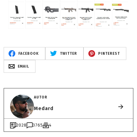
FACEBOOK
TWITTER
PINTEREST
EMAIL
AUTOR
Medard
2028
3765
4