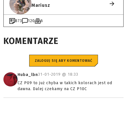
Mariusz
873
120
6
KOMENTARZE
ZALOGUJ SIĘ ABY KOMENTOWAĆ
31-01-2019 @
18:33
Huba_lbn
CZ P09 to już chyba w takich kolorach jest od
dawna. Dalej czekamy na CZ P10C