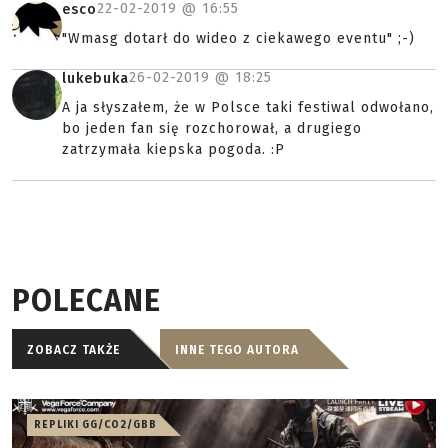
22-02-2019 @
16:55
esco
"Wmasg dotarł do wideo z ciekawego eventu" ;-)
26-02-2019 @
18:25
lukebuka
A ja słyszałem, że w Polsce taki festiwal odwołano,
bo jeden fan się rozchorował, a drugiego
zatrzymała kiepska pogoda. :P
POLECANE
ZOBACZ TAKŻE
INNE TEGO AUTORA
REPLIKI GG/CO2/GBB