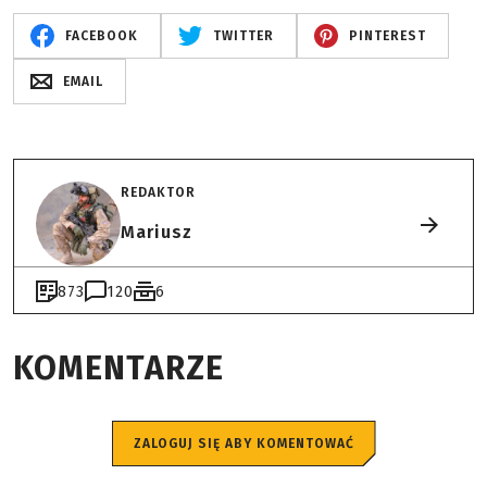
FACEBOOK
TWITTER
PINTEREST
EMAIL
REDAKTOR
Mariusz
873
120
6
KOMENTARZE
ZALOGUJ SIĘ ABY KOMENTOWAĆ