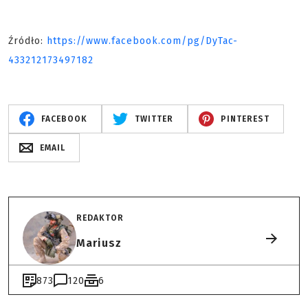
Źródło:
https://www.facebook.com/pg/DyTac-
433212173497182
FACEBOOK
TWITTER
PINTEREST
EMAIL
REDAKTOR
Mariusz
873
120
6