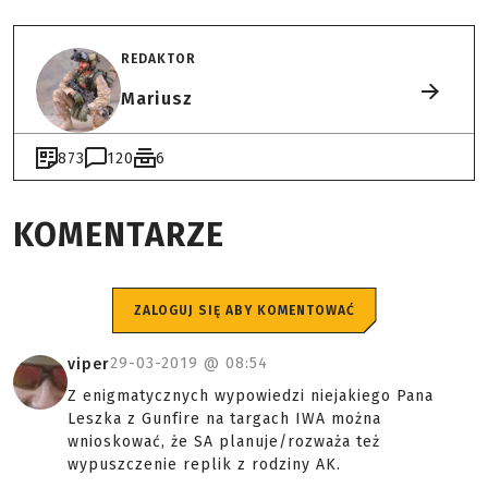
REDAKTOR
Mariusz
873
120
6
KOMENTARZE
ZALOGUJ SIĘ ABY KOMENTOWAĆ
29-03-2019 @
08:54
viper
Z enigmatycznych wypowiedzi niejakiego Pana
Leszka z Gunfire na targach IWA można
wnioskować, że SA planuje/rozważa też
wypuszczenie replik z rodziny AK.