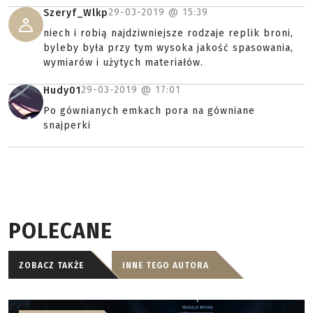
29-03-2019 @
15:39
Szeryf_Wlkp
niech i robią najdziwniejsze rodzaje replik broni,
byleby była przy tym wysoka jakość spasowania,
wymiarów i użytych materiałów.
29-03-2019 @
17:01
Hudy01
Po gównianych emkach pora na gówniane
snajperki
POLECANE
ZOBACZ TAKŻE
INNE TEGO AUTORA