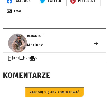
FACEBOOK
TWITTER
PINTEREST
EMAIL
REDAKTOR
Mariusz
873
120
6
KOMENTARZE
ZALOGUJ SIĘ ABY KOMENTOWAĆ