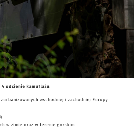
ć
4 odcienie kamuflażu
:
 zurbanizowanych wschodniej i zachodniej Europy
ją
ch w zimie oraz w terenie górskim