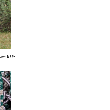
ntów
NFP-