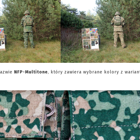
nazwie
NFP-Multitone
, który zawiera wybrane kolory z waria