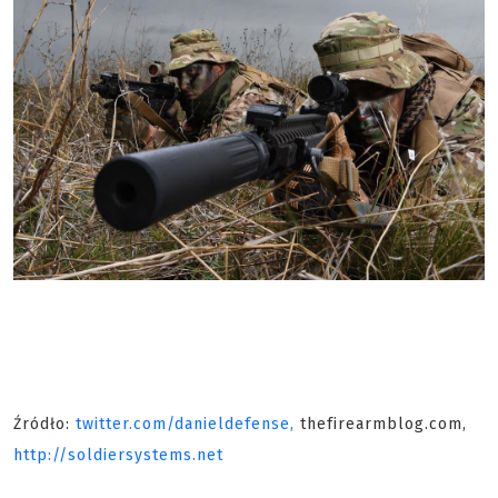
Źródło:
twitter.com/danieldefense,
thefirearmblog.com,
http://soldiersystems.net