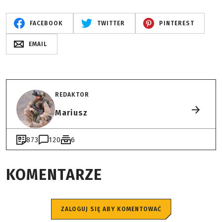
FACEBOOK
TWITTER
PINTEREST
EMAIL
REDAKTOR
Mariusz
873
120
6
KOMENTARZE
ZALOGUJ SIĘ ABY KOMENTOWAĆ