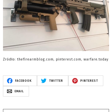
Źródło: thefirearmblog.com, pinterest.com, warfare.today
FACEBOOK
TWITTER
PINTEREST
EMAIL