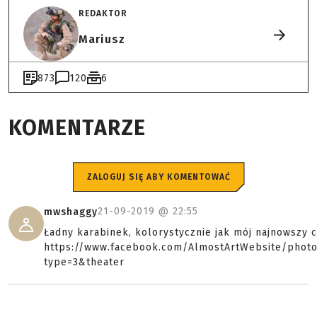
REDAKTOR
Mariusz
873
120
6
KOMENTARZE
ZALOGUJ SIĘ ABY KOMENTOWAĆ
21-09-2019 @
22:55
mwshaggy
Ładny karabinek, kolorystycznie jak mój najnowszy c
https://www.facebook.com/AlmostArtWebsite/phot
type=3&theater