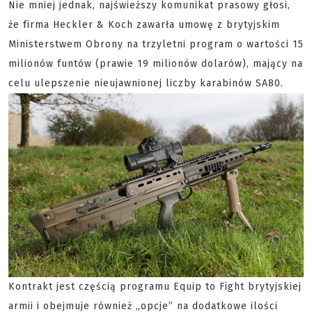
Nie mniej jednak, najświeższy komunikat prasowy głosi,
że firma Heckler & Koch zawarła umowę z brytyjskim
Ministerstwem Obrony na trzyletni program o wartości 15
milionów funtów (prawie 19 milionów dolarów), mający na
celu ulepszenie nieujawnionej liczby karabinów SA80.
Kontrakt jest częścią programu Equip to Fight brytyjskiej
armii i obejmuje również „opcje” na dodatkowe ilości