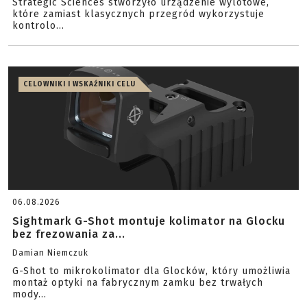
Strategic Sciences stworzyło urządzenie wylotowe,
które zamiast klasycznych przegród wykorzystuje
kontrolo...
CELOWNIKI I WSKAŹNIKI CELU
06.08.2026
Sightmark G-Shot montuje kolimator na Glocku
bez frezowania za...
Damian Niemczuk
G-Shot to mikrokolimator dla Glocków, który umożliwia
montaż optyki na fabrycznym zamku bez trwałych
mody...