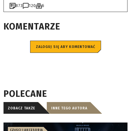
873
120
6
KOMENTARZE
ZALOGUJ SIĘ ABY KOMENTOWAĆ
POLECANE
ZOBACZ TAKŻE
INNE TEGO AUTORA
CZĘŚCI I AKCESORIA