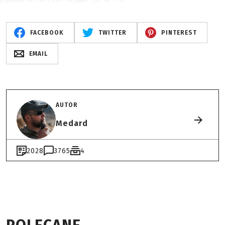
FACEBOOK
TWITTER
PINTEREST
EMAIL
AUTOR
Medard
2028
3765
4