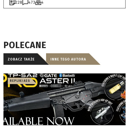
228
473
4
POLECANE
ZOBACZ TAKŻE
INNE TEGO AUTORA
REPLIKI AEG