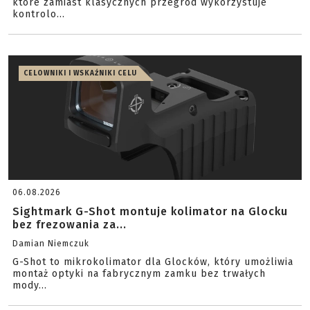
które zamiast klasycznych przegród wykorzystuje
kontrolo...
CELOWNIKI I WSKAŹNIKI CELU
06.08.2026
Sightmark G-Shot montuje kolimator na Glocku
bez frezowania za...
Damian Niemczuk
G-Shot to mikrokolimator dla Glocków, który umożliwia
montaż optyki na fabrycznym zamku bez trwałych
mody...