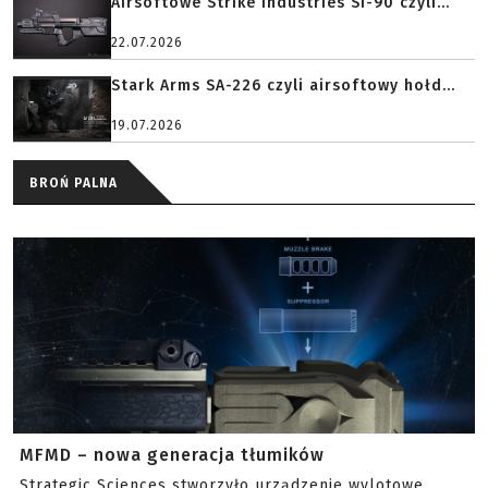
Airsoftowe Strike Industries SI-90 czyli...
22.07.2026
Stark Arms SA-226 czyli airsoftowy hołd...
19.07.2026
BROŃ PALNA
MFMD – nowa generacja tłumików
Strategic Sciences stworzyło urządzenie wylotowe,