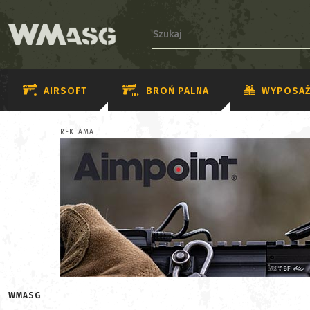
AIRSOFT
BROŃ PALNA
WYPOSAŻ
REKLAMA
WMASG