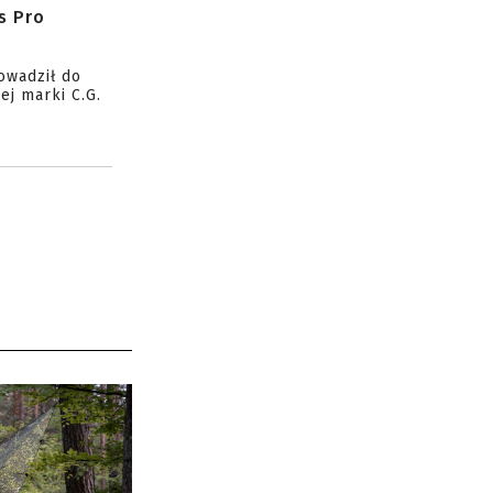
s Pro
owadził do
ej marki C.G.