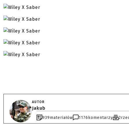
AUTOR
Jakub
939
materiałów
1176
komentarzy
2
rze