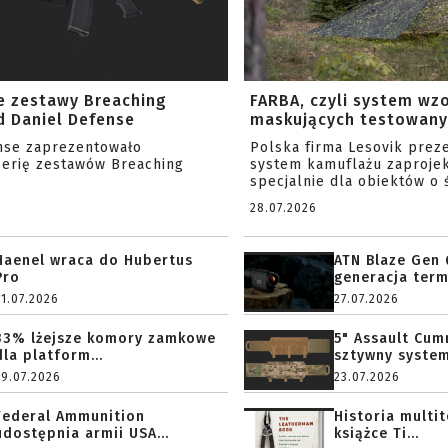
e zestawy Breaching
FARBA, czyli system wz
 Daniel Defense
maskujących testowany 
nse zaprezentowało
Polska firma Lesovik prez
serię zestawów Breaching
system kamuflażu zaproje
specjalnie dla obiektów o ś
28.07.2026
Haenel wraca do Hubertus
ATN Blaze Gen 
Pro
generacja term
31.07.2026
27.07.2026
33% lżejsze komory zamkowe
5" Assault Cu
dla platform...
sztywny system.
29.07.2026
23.07.2026
Federal Ammunition
Historia multi
udostępnia armii USA...
książce Ti...