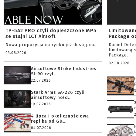
TP-5A2 PRO czyli dopieszczone MP5
Limitowan
ze stajni LCT Airsoft
Package od
Nowa propozycja na rynku już dostępna.
Daniel Defe
limitowaną 
03.08.2026
Package.
02.08.2026
Airsoftowe Strike Industries
SI-90 czyli...
22.07.2026
Stark Arms SA-226 czyli
airsoftowy hołd...
19.07.2026
4 lipca i okolicznościowa
replika od G&...
04.07.2026