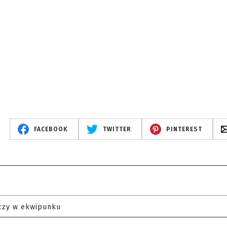
FACEBOOK
TWITTER
PINTEREST
czy w ekwipunku