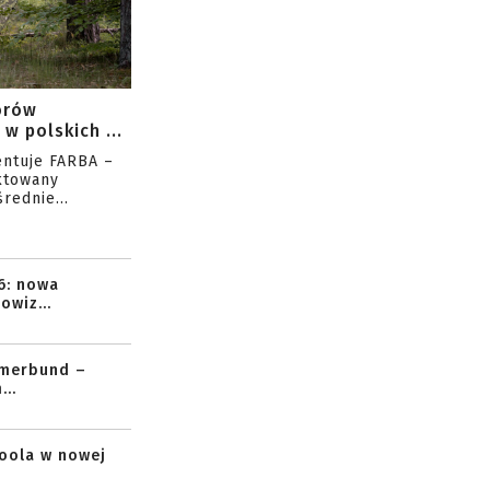
orów
w polskich ...
entuje FARBA –
ktowany
rednie...
6: nowa
owiz...
mmerbund –
..
toola w nowej