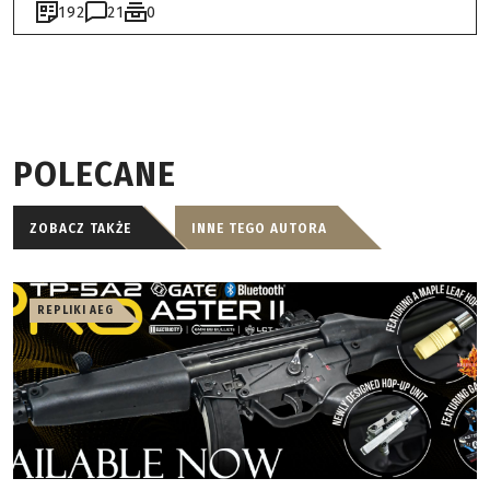
192
21
0
POLECANE
ZOBACZ TAKŻE
INNE TEGO AUTORA
REPLIKI AEG