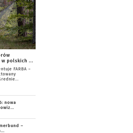
orów
w polskich ...
entuje FARBA –
ktowany
rednie...
6: nowa
owiz...
mmerbund –
..