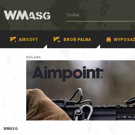
AIRSOFT
BROŃ PALNA
WYPOSAŻ
REKLAMA
WMASG