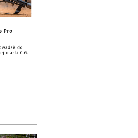
s Pro
owadził do
ej marki C.G.