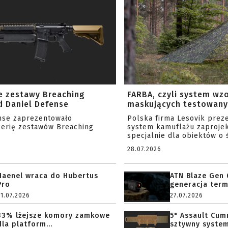
e zestawy Breaching
FARBA, czyli system wz
 Daniel Defense
maskujących testowany 
nse zaprezentowało
Polska firma Lesovik prez
serię zestawów Breaching
system kamuflażu zaproje
specjalnie dla obiektów o ś
28.07.2026
Haenel wraca do Hubertus
ATN Blaze Gen 
Pro
generacja term
31.07.2026
27.07.2026
33% lżejsze komory zamkowe
5" Assault Cu
dla platform...
sztywny system.