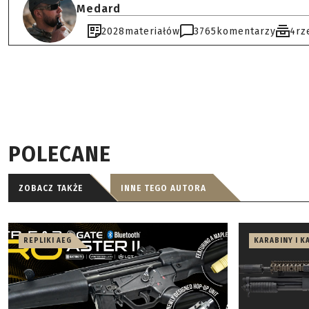
Medard
2028
materiałów
3765
komentarzy
4
rz
POLECANE
ZOBACZ TAKŻE
INNE TEGO AUTORA
REPLIKI AEG
KARABINY I K