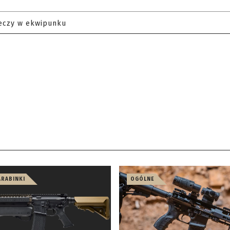
eczy w ekwipunku
ARABINKI
OGÓLNE