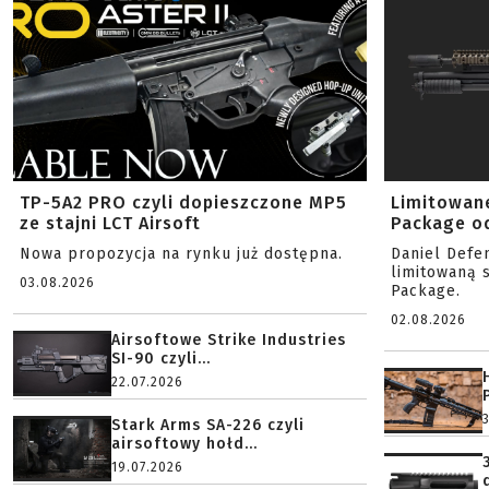
TP-5A2 PRO czyli dopieszczone MP5
Limitowan
ze stajni LCT Airsoft
Package od
Nowa propozycja na rynku już dostępna.
Daniel Defe
limitowaną 
03.08.2026
Package.
02.08.2026
Airsoftowe Strike Industries
SI-90 czyli...
22.07.2026
Stark Arms SA-226 czyli
airsoftowy hołd...
19.07.2026