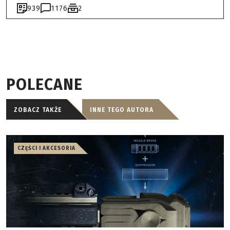
939
1176
2
POLECANE
ZOBACZ TAKŻE
INNE TEGO AUTORA
CZĘŚCI I AKCESORIA