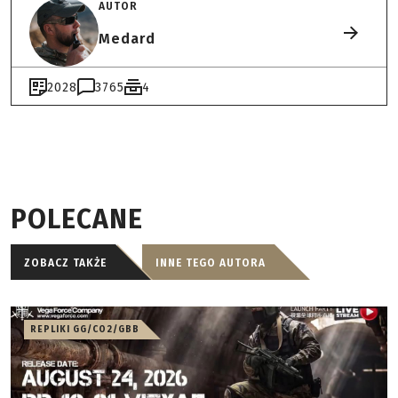
AUTOR
Medard
2028
3765
4
POLECANE
ZOBACZ TAKŻE
INNE TEGO AUTORA
REPLIKI GG/CO2/GBB