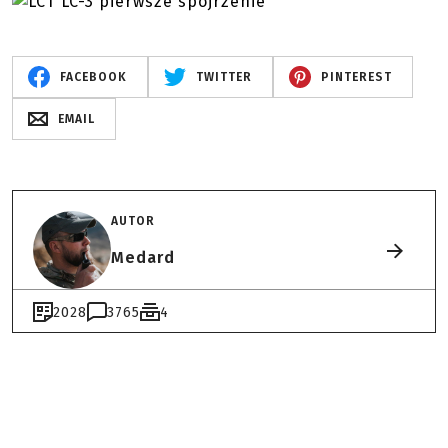
FACEBOOK
TWITTER
PINTEREST
EMAIL
AUTOR
Medard
2028
3765
4