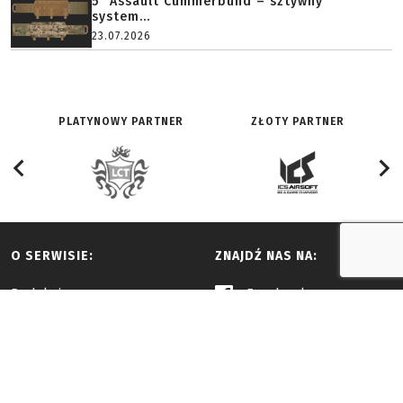
5" Assault Cummerbund – sztywny
system...
23.07.2026
PLATYNOWY PARTNER
ZŁOTY PARTNER
O SERWISIE:
ZNAJDŹ NAS NA:
Redakcja
Facebook
Historia
Youtube
Reklama i współpraca
Twitter
Regulamin