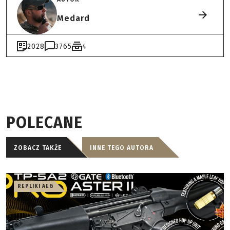
Medard
2028
3765
4
POLECANE
ZOBACZ TAKŻE
INNE TEGO AUTORA
REPLIKI AEG