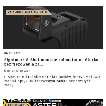
CELOWNIKI I WSKAŹNIKI CELU
06.08.2026
Sightmark G-Shot montuje kolimator na Glocku
bez frezowania za...
Damian Niemczuk
G-Shot to mikrokolimator dla Glocków, który umożliwia
montaż optyki na fabrycznym zamku bez trwałych
mody...
REPLIKI AEG