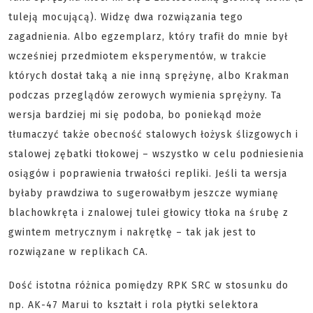
tuleją mocującą). Widzę dwa rozwiązania tego
zagadnienia. Albo egzemplarz, który trafił do mnie był
wcześniej przedmiotem eksperymentów, w trakcie
których dostał taką a nie inną sprężynę, albo Krakman
podczas przeglądów zerowych wymienia sprężyny. Ta
wersja bardziej mi się podoba, bo poniekąd może
tłumaczyć także obecność stalowych łożysk ślizgowych i
stalowej zębatki tłokowej – wszystko w celu podniesienia
osiągów i poprawienia trwałości repliki. Jeśli ta wersja
byłaby prawdziwa to sugerowałbym jeszcze wymianę
blachowkręta i znalowej tulei głowicy tłoka na śrubę z
gwintem metrycznym i nakrętkę – tak jak jest to
rozwiązane w replikach CA.
Dość istotna różnica pomiędzy RPK SRC w stosunku do
np. AK-47 Marui to kształt i rola płytki selektora