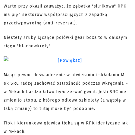
Warto przy okazji zauważyć, że zębatka "silnikowa" RPK
ma pięć sektorów współpracujących z zapadką
przeciwpowrotną (anti-reversal).
Niestety śruby łączące połówki gear boxa to w dalszym
ciągu "blachowkręty".
Mając pewne doświadczenie w otwieraniu i składaniu M-
ek SRC radzę zachować ostrożność podczas wkręcania –
w M-kach bardzo łatwo było zerwać gwint. Jeśli SRC nie
zmieniło stopu, z którego odlewa szkielety (a wątpię w
taką zmianę) to tutaj może być podobnie.
Tłok i kierunkowa głowica tłoka są w RPK identyczne jak
w M-kach.