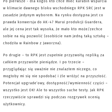
Po pierwsze - dla kogoś kto chce mieć karabin wsparcia
w klimacie dawnego bloku wschodniego RPK SRC jest w
zasadzie jedynym wyborem. Na rynku dostępna jest co
prawda konwersja do AK-47 Marui produkcji Guardera,
ale jej cena jest tak wysoka, że mało kto może/zechce
sobie na nią pozwolić (osobiście nam jedną taką sztukę –
chodziła w Rainbow z Jaworzna).
Po drugie – to RPK jest zupełnie przyzwoitą repliką za
całkiem przyzwoite pieniądze. I po trzecie –
przyglądając się uważnie nie znalazłem niczego, co
mogłoby mi się nie spodobać i źle wróżyć na przyszłość.
Potencjał upgrade’owy, dostępność/wymienność części –
wszystko jest OK! Ale to wszystko suche testy. Jak RPK
rzeczywiście sprawdzi się podczas rozgrywek ocenią
użytkownicy.