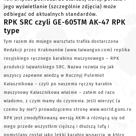
jego wyświetlanie (szczególnie zdjęcia) może
odbiegać od aktualnych standardów.
RPK SRC czyli GE-605TM AK-47 RPK
type
Tym razem do mojego warsztatu trafiła dostarczona
Redakcji przez Krakmanów (www.taiwangun.com) replika
rosyjskiego ręcznego karabinu maszynowego – RPK
produkcji tajwańskiego SRC. Nazwa rozwija się jak
wszyscy zapewne wiedzą w Rucznyj Pulemiot
Kałasznikowa – czyli po naszemu ręczny karabin
maszynowy Kałasznikowa właśnie – zatem od razu
wiadomo, z czym mamy do czynienia. Jeśli wierzyć (a
czemu by nie?) prowadzącemu stronę www.world.guns.ru
RPK jest zmodyfikowaną wersją AKM-a różniącą się od
niego przede wszystkim cięższą i dłuższą lufą i
pomyślany został jako lekki karabin wsparcia, w który