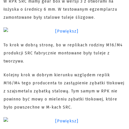
W RPK SRC mamy gear box w wersji 3 z otworami na
łożyska o średnicy 6 mm. W testowanym egzemplarzu
zamontowane były stalowe tuleje ślizgowe.
To krok w dobrą stronę, bo w replikach rodziny M16/M4
produkcji SRC fabrycznie montowane były tuleje z
tworzywa.
Kolejny krok w dobrym kierunku względem replik
M16/M4 tego producenta to zastąpienie zębatki tłokowej
z szajsmetalu zębatką stalową. Tym samym w RPK nie
powinno być mowy o mieleniu zębatki tłokowej, które
było powszechne w M-kach SRC.