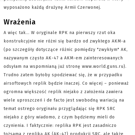
wyposażono każdą drużynę Armii Czerwonej.
Wrażenia
A więc tak... W oryginale RPK na pierwszy rzut oka
konstrukcyjnie nie różni się bardzo od zwykłego AKM-a
(po szczegóły dotyczące różnic pomiędzy "zwykłym" AK,
nazywanym często AK-47 a AKM-em zainteresowanych
odsyłam na wspomnianą już stronę www.world.guns.ru).
Trudno zatem byłoby spodziewać się, że w przypadku
airsoftowych replik będzie inaczej. Co więcej – ponieważ
ogromna większość replik niejako z założenia zawiera
wiele uproszczeń i de facto jest swobodną wariacją na
temat ostrego oryginału przyglądając się RPK SRC
niejako z góry wiadomo, z czym będziemy mieli do
czynienia. I faktycznie: replika RPK jest zasadniczo
tożsama z repliką AK (AK-47) produkcji SRC, ale także