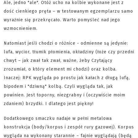
Ale, jedno "ale". Otóż ucho na kolbie wykonane jest z
dość cienkiego pręta – w testowanym egzemplarzu samo
wyraźnie się przekręcało. Warto pomyśleć nad jego
wzmocnieniem.
Natomiast jeśli chodzi o różnice - odmienne są jedynie:
lufa, wycior, tłumik płomienia, okładziny (łoże czy przedni
chwyt – jak zwał tak zwał, ważne, żeby Czytający
zrozumiał, o który element mi chodzi) oraz kolba.
Inaczej: RPK wygląda po prostu jak kałach z długą lufą,
bipodem i "dziwną" kolbą. Czyli wygląda tak, jak
powinien. Jest toporny, niezgrabny i (oczywiście moim
zdaniem) brzydki. I dlatego jest piękny!
Dodatkowego smaczku nadaje w pełni metalowa
konstrukcja (body/korpus i zespół rury gazowej). Korpus
wygląda na wykonany starannie – fajnie wyglądają (będą