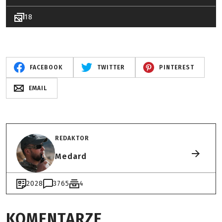
18
FACEBOOK
TWITTER
PINTEREST
EMAIL
REDAKTOR
Medard
2028
3765
4
KOMENTARZE