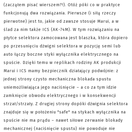
(zacząłem pisać wierszem?!). Otóż póki co w praktyce
funkcjonują dwa rozwiązania. Pierwsze (i siłą rzeczy
pierwotne) jest to, jakie od zawsze stosuje Marui, a w
ślad za nim także ICS (AK-74M). W tym rozwiązaniu na
płytce selektora zamocowana jest blaszka, która dopiero
po przesunięciu dźwigni selektora w pozycję semi lub
auto łączy boczne styki wyłącznika elektrycznego na
spuście. Dzięki temu w replikach rodziny AK produkcji
Marui i ICS mamy bezpiecznik działający podwójnie: z
jednej strony czysto mechaniczna blokada spustu
uniemożliwiająca jego naciśnięcie – a co za tym idzie
zamknięcie obwodu elektrycznego i w konsekwencji
strzał/strzały. Z drugiej strony dopóki dźwignia selektora
znajduje się w położeniu "safe" na stykach wyłącznika na
spuście nie ma prądu – nawet siłowe zerwanie blokady
mechanicznej (naciśnięcie spustu) nie powoduje nie