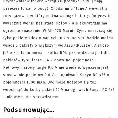
użytkowników innych wersji AK produkcji SRC (mają
przecież to samo body). Chodzi mi o "tunel" wewnątrz
rury gazowej, w który można wsunąć baterię. Dotyczy to
wyłącznie wersji bez stałej kolby – ale akurat tam ma
ogromne znaczenie. W AK-47S Marui i Cymy mieszczą się
tyko pakiety stick o napięciu 8.4 V. Do SRC będzie można
wsadzić pakiety o większym woltażu (dłuższe). A skoro
już o zasilaniu mowa – kolba RPK przewidziana jest dla
pakietów typu large 8.4 V dowolnej pojemności.
Pełnowymiarowy large 9.6 V nie wejdzie. Wyjściem jest
stosowanie pakietów 9.6 V na ogniwach Sanyo RC 4/5 o
pojemności 1600 mAh. Być może udałoby się też
wepchnąć do kolby pakiet 12 V na ogniwach Sanyo RC 2/3
– nie wiem, nie sprawdzałem.
Podsumowując...