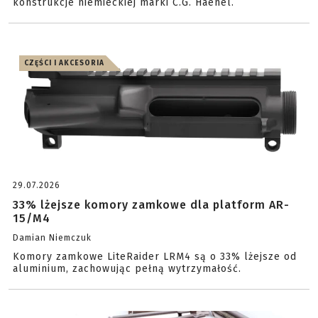
konstrukcje niemieckiej marki C.G. Haenel.
CZĘŚCI I AKCESORIA
29.07.2026
33% lżejsze komory zamkowe dla platform AR-
15/M4
Damian Niemczuk
Komory zamkowe LiteRaider LRM4 są o 33% lżejsze od
aluminium, zachowując pełną wytrzymałość.