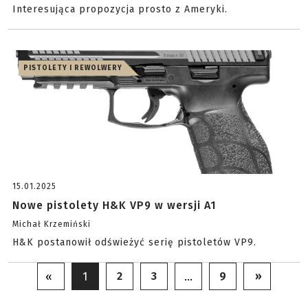
Interesująca propozycja prosto z Ameryki.
PISTOLETY I REWOLWERY
15.01.2025
Nowe pistolety H&K VP9 w wersji A1
Michał Krzemiński
H&K postanowił odświeżyć serię pistoletów VP9.
2
3
9
»
«
1
…