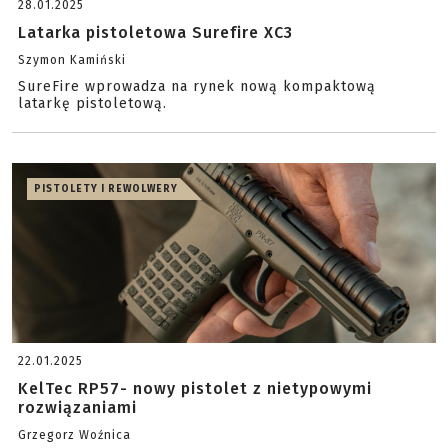
28.01.2025
Latarka pistoletowa Surefire XC3
Szymon Kamiński
SureFire wprowadza na rynek nową kompaktową
latarkę pistoletową.
PISTOLETY I REWOLWERY
22.01.2025
KelTec RP57- nowy pistolet z nietypowymi
rozwiązaniami
Grzegorz Woźnica