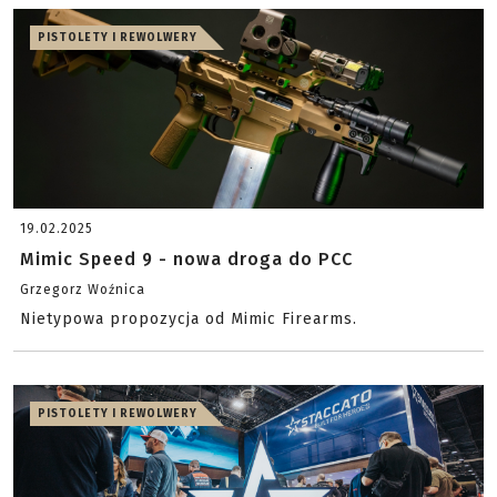
PISTOLETY I REWOLWERY
19.02.2025
Mimic Speed 9 - nowa droga do PCC
Grzegorz Woźnica
Nietypowa propozycja od Mimic Firearms.
PISTOLETY I REWOLWERY