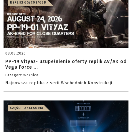
REPLIKI GG/CO2/GBB
08.08.2026
PP-19 Vityaz- uzupełnienie oferty replik AV/AK od
Vega Force ...
Grzegorz Woźnica
Najnowsza replika z serii Wschodnich Konstrukcji.
CZĘŚCI I AKCESORIA