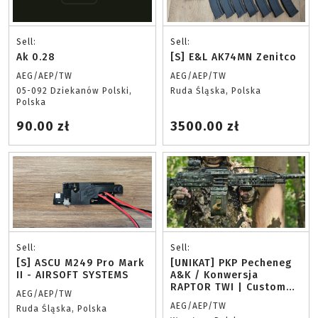
Sell:
Sell:
Ak 0.28
[S] E&L AK74MN Zenitco
AEG/AEP/TW
AEG/AEP/TW
05-092 Dziekanów Polski,
Ruda Śląska, Polska
Polska
90.00 zł
3500.00 zł
Sell:
Sell:
[S] ASCU M249 Pro Mark
[UNIKAT] PKP Pecheneg
II - AIRSOFT SYSTEMS
A&K / Konwersja
RAPTOR TWI | Custom
AEG/AEP/TW
Camo | Pancerny LMG |
AEG/AEP/TW
Ruda Śląska, Polska
Unikat na rynku!