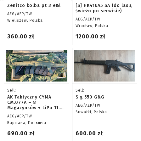
Zenitco kolba pt 3 e&l
[S] HK416A5 SA (do lasu,
świeżo po serwisie)
AEG/AEP/TW
AEG/AEP/TW
Wieliszew, Polska
Wrocław, Polska
360.00 zł
1200.00 zł
Sell:
Sell:
AK Taktyczny CYMA
Sig 550 G&G
CM.077A – 8
AEG/AEP/TW
Magazynków + LiPo 11.1V
Suwałki, Polska
+ skrzynka amunicyjna
AEG/AEP/TW
Варшава, Польшча
690.00 zł
600.00 zł