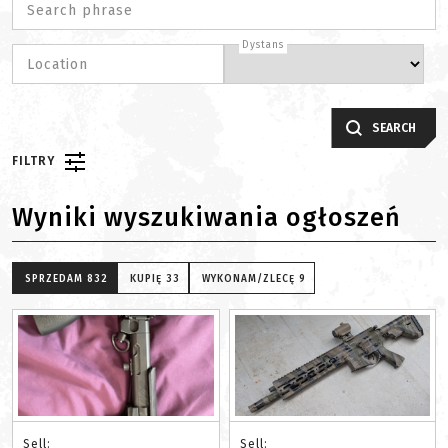
Search phrase
Dystans
Location
SEARCH
FILTRY
Wyniki wyszukiwania ogłoszeń
SPRZEDAM
832
KUPIĘ
33
WYKONAM/ZLECĘ
9
Sell:
Sell: