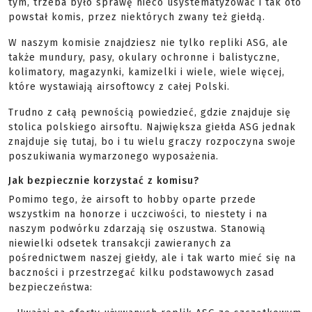
tym, trzeba było sprawę nieco usystematyzować i tak oto
powstał komis, przez niektórych zwany też giełdą.
W naszym komisie znajdziesz nie tylko repliki ASG, ale
także mundury, pasy, okulary ochronne i balistyczne,
kolimatory, magazynki, kamizelki i wiele, wiele więcej,
które wystawiają airsoftowcy z całej Polski.
Trudno z całą pewnością powiedzieć, gdzie znajduje się
stolica polskiego airsoftu. Największa giełda ASG jednak
znajduje się tutaj, bo i tu wielu graczy rozpoczyna swoje
poszukiwania wymarzonego wyposażenia.
Jak bezpiecznie korzystać z komisu?
Pomimo tego, że airsoft to hobby oparte przede
wszystkim na honorze i uczciwości, to niestety i na
naszym podwórku zdarzają się oszustwa. Stanowią
niewielki odsetek transakcji zawieranych za
pośrednictwem naszej giełdy, ale i tak warto mieć się na
baczności i przestrzegać kilku podstawowych zasad
bezpieczeństwa: