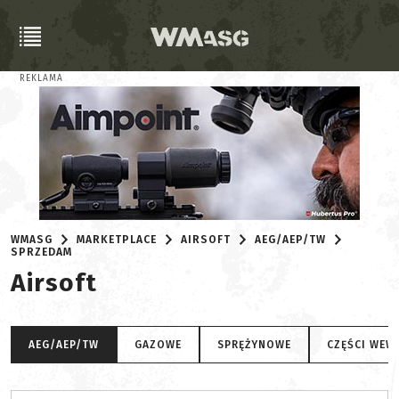
REKLAMA
WMASG
MARKETPLACE
AIRSOFT
AEG/AEP/TW
SPRZEDAM
Airsoft
AEG/AEP/TW
GAZOWE
SPRĘŻYNOWE
CZĘŚCI WEW