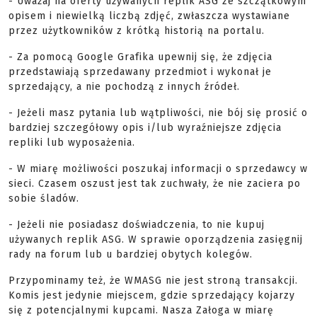
- Uważaj na oferty używanych replik ASG ze szczątkowym
opisem i niewielką liczbą zdjęć, zwłaszcza wystawiane
przez użytkowników z krótką historią na portalu.
- Za pomocą Google Grafika upewnij się, że zdjęcia
przedstawiają sprzedawany przedmiot i wykonał je
sprzedający, a nie pochodzą z innych źródeł.
- Jeżeli masz pytania lub wątpliwości, nie bój się prosić o
bardziej szczegółowy opis i/lub wyraźniejsze zdjęcia
repliki lub wyposażenia.
- W miarę możliwości poszukaj informacji o sprzedawcy w
sieci. Czasem oszust jest tak zuchwały, że nie zaciera po
sobie śladów.
- Jeżeli nie posiadasz doświadczenia, to nie kupuj
używanych replik ASG. W sprawie oporządzenia zasięgnij
rady na forum lub u bardziej obytych kolegów.
Przypominamy też, że WMASG nie jest stroną transakcji.
Komis jest jedynie miejscem, gdzie sprzedający kojarzy
się z potencjalnymi kupcami. Nasza Załoga w miarę