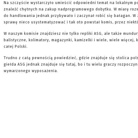
Na szczęście wystarczyło umieścić odpowiedni temat na lokalnym p
znaleźć chętnych na zakup nadprogramowego dobytku. W miarę roz
do handlowania jednak przybywało i zaczynał robić się bałagan. W 
sprawę nieco usystematyzować i tak oto powstał komis, przez niekt
W naszym komisie znajdziesz nie tylko repliki ASG, ale także mundur
balistyczne, kolimatory, magazynki, kamizelki i wiele, wiele więcej,
całej Polski.
Trudno z całą pewnością powiedzieć, gdzie znajduje się stolica pol
giełda ASG jednak znajduje się tutaj, bo i tu wielu graczy rozpocz
wymarzonego wyposażenia.