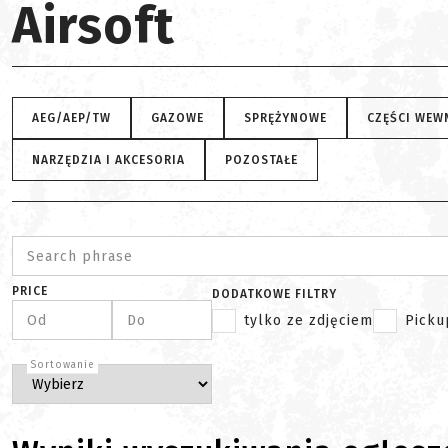
Airsoft
AEG/AEP/TW
GAZOWE
SPRĘŻYNOWE
CZĘŚCI WEW
NARZĘDZIA I AKCESORIA
POZOSTAŁE
Search phrase
PRICE
DODATKOWE FILTRY
Od
Do
tylko ze zdjęciem
Picku
Sortowanie