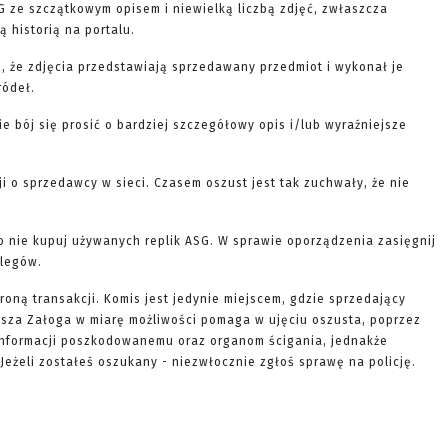
G ze szczątkowym opisem i niewielką liczbą zdjęć, zwłaszcza
 historią na portalu.
, że zdjęcia przedstawiają sprzedawany przedmiot i wykonał je
ródeł.
nie bój się prosić o bardziej szczegółowy opis i/lub wyraźniejsze
ji o sprzedawcy w sieci. Czasem oszust jest tak zuchwały, że nie
to nie kupuj używanych replik ASG. W sprawie oporządzenia zasięgnij
olegów.
roną transakcji. Komis jest jedynie miejscem, gdzie sprzedający
Nasza Załoga w miarę możliwości pomaga w ujęciu oszusta, poprzez
informacji poszkodowanemu oraz organom ścigania, jednakże
Jeżeli zostałeś oszukany - niezwłocznie zgłoś sprawę na policję.