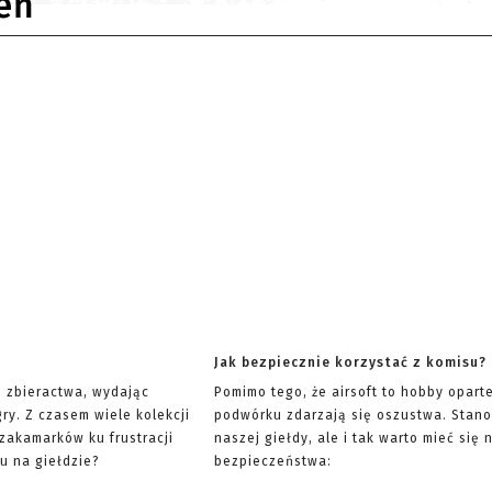
eń
Jak bezpiecznie korzystać z komisu?
ę zbieractwa, wydając
Pomimo tego, że airsoft to hobby opart
ry. Z czasem wiele kolekcji
podwórku zdarzają się oszustwa. Stano
 zakamarków ku frustracji
naszej giełdy, ale i tak warto mieć si
u na giełdzie?
bezpieczeństwa: