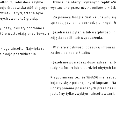
odforum, żeby dość szybko
- Uważaj na oferty używanych replik AS
woju środowiska ASG chętnych
wystawiane przez użytkowników z krótką
związku z tym, trzeba było
- Za pomocą Google Grafika upewnij się
órych zwany też giełdą.
sprzedający, a nie pochodzą z innych ź
y, pasy, okulary ochronne i
- Jeżeli masz pytania lub wątpliwości, 
 które wystawiają airsoftowcy z
zdjęcia repliki lub wyposażenia.
- W miarę możliwości poszukaj informac
skiego airsoftu. Największa
zaciera po sobie śladów.
yna swoje poszukiwania
- Jeżeli nie posiadasz doświadczenia, 
rady na forum lub u bardziej obytych k
Przypominamy też, że WMASG nie jest st
kojarzy się z potencjalnymi kupcami. 
udostępnienie posiadanych przez nas 
jesteśmy tylko zwykłymi airsoftowcami. 