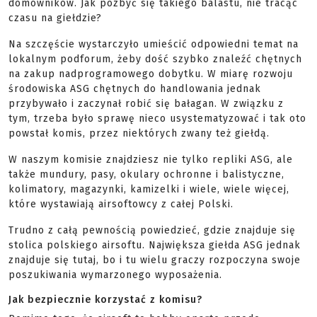
domowników. Jak pozbyć się takiego balastu, nie tracąc
czasu na giełdzie?
Na szczęście wystarczyło umieścić odpowiedni temat na
lokalnym podforum, żeby dość szybko znaleźć chętnych
na zakup nadprogramowego dobytku. W miarę rozwoju
środowiska ASG chętnych do handlowania jednak
przybywało i zaczynał robić się bałagan. W związku z
tym, trzeba było sprawę nieco usystematyzować i tak oto
powstał komis, przez niektórych zwany też giełdą.
W naszym komisie znajdziesz nie tylko repliki ASG, ale
także mundury, pasy, okulary ochronne i balistyczne,
kolimatory, magazynki, kamizelki i wiele, wiele więcej,
które wystawiają airsoftowcy z całej Polski.
Trudno z całą pewnością powiedzieć, gdzie znajduje się
stolica polskiego airsoftu. Największa giełda ASG jednak
znajduje się tutaj, bo i tu wielu graczy rozpoczyna swoje
poszukiwania wymarzonego wyposażenia.
Jak bezpiecznie korzystać z komisu?