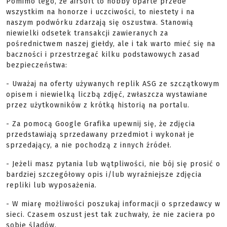
Pomimo tego, że airsoft to hobby oparte przede
wszystkim na honorze i uczciwości, to niestety i na
naszym podwórku zdarzają się oszustwa. Stanowią
niewielki odsetek transakcji zawieranych za
pośrednictwem naszej giełdy, ale i tak warto mieć się na
baczności i przestrzegać kilku podstawowych zasad
bezpieczeństwa:
- Uważaj na oferty używanych replik ASG ze szczątkowym
opisem i niewielką liczbą zdjęć, zwłaszcza wystawiane
przez użytkowników z krótką historią na portalu.
- Za pomocą Google Grafika upewnij się, że zdjęcia
przedstawiają sprzedawany przedmiot i wykonał je
sprzedający, a nie pochodzą z innych źródeł.
- Jeżeli masz pytania lub wątpliwości, nie bój się prosić o
bardziej szczegółowy opis i/lub wyraźniejsze zdjęcia
repliki lub wyposażenia.
- W miarę możliwości poszukaj informacji o sprzedawcy w
sieci. Czasem oszust jest tak zuchwały, że nie zaciera po
sobie śladów.