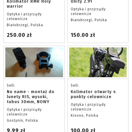
Kolimator RMR Holy
Unity 2.91
warrior
Optyka i przyrządy
celownicze
Optyka i przyrządy
celownicze
Białobrzegi, Polska
Białobrzegi, Polska
250.00 zł
150.00 zł
Sell:
Sell:
No name - montaż do
Kolimator otwarty 4
lunety RIS, wysoki,
punkty celownicze
tubus 30mm, NOWY
Optyka i przyrządy
celownicze
Optyka i przyrządy
celownicze
Krosno, Polska
Gostynin, Polska
9.99 zł
100.00 zł