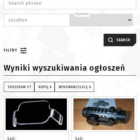
Search phrase
Dystans
Location
SEARCH
FILTRY
Wyniki wyszukiwania ogłoszeń
SPRZEDAM
57
KUPIĘ
0
WYKONAM/ZLECĘ
0
Sell:
Sell: