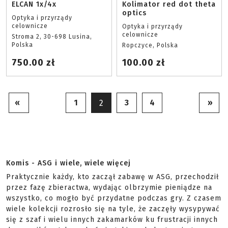
ELCAN 1x/4x
Kolimator red dot theta
optics
Optyka i przyrządy
celownicze
Optyka i przyrządy
celownicze
Stroma 2, 30-698 Lusina,
Polska
Ropczyce, Polska
750.00 zł
100.00 zł
«
1
3
4
»
2
Komis - ASG i wiele, wiele więcej
Praktycznie każdy, kto zaczął zabawę w ASG, przechodził
przez fazę zbieractwa, wydając olbrzymie pieniądze na
wszystko, co mogło być przydatne podczas gry. Z czasem
wiele kolekcji rozrosło się na tyle, że zaczęły wysypywać
się z szaf i wielu innych zakamarków ku frustracji innych