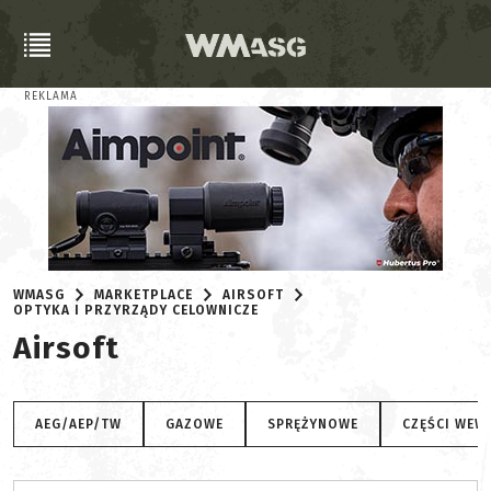
REKLAMA
WMASG
MARKETPLACE
AIRSOFT
OPTYKA I PRZYRZĄDY CELOWNICZE
Airsoft
AEG/AEP/TW
GAZOWE
SPRĘŻYNOWE
CZĘŚCI WEW