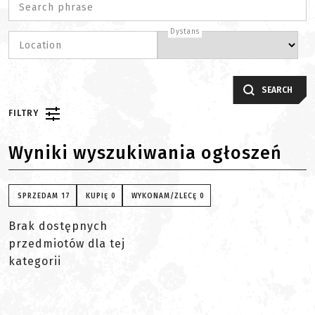
Search phrase
Dystans
Location
SEARCH
FILTRY
Wyniki wyszukiwania ogłoszeń
SPRZEDAM
17
KUPIĘ
0
WYKONAM/ZLECĘ
0
Brak dostępnych
przedmiotów dla tej
kategorii