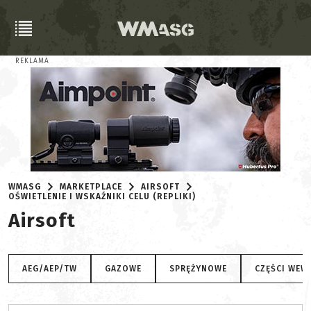
REKLAMA
WMASG
MARKETPLACE
AIRSOFT
OŚWIETLENIE I WSKAŹNIKI CELU (REPLIKI)
Airsoft
AEG/AEP/TW
GAZOWE
SPRĘŻYNOWE
CZĘŚCI WEW