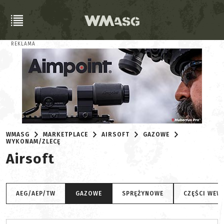
REKLAMA
WMASG
MARKETPLACE
AIRSOFT
GAZOWE
WYKONAM/ZLECĘ
Airsoft
AEG/AEP/TW
GAZOWE
SPRĘŻYNOWE
CZĘŚCI WEW