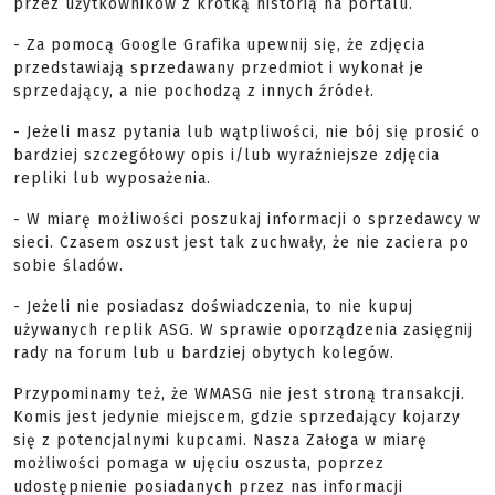
przez użytkowników z krótką historią na portalu.
- Za pomocą Google Grafika upewnij się, że zdjęcia
przedstawiają sprzedawany przedmiot i wykonał je
sprzedający, a nie pochodzą z innych źródeł.
- Jeżeli masz pytania lub wątpliwości, nie bój się prosić o
bardziej szczegółowy opis i/lub wyraźniejsze zdjęcia
repliki lub wyposażenia.
- W miarę możliwości poszukaj informacji o sprzedawcy w
sieci. Czasem oszust jest tak zuchwały, że nie zaciera po
sobie śladów.
- Jeżeli nie posiadasz doświadczenia, to nie kupuj
używanych replik ASG. W sprawie oporządzenia zasięgnij
rady na forum lub u bardziej obytych kolegów.
Przypominamy też, że WMASG nie jest stroną transakcji.
Komis jest jedynie miejscem, gdzie sprzedający kojarzy
się z potencjalnymi kupcami. Nasza Załoga w miarę
możliwości pomaga w ujęciu oszusta, poprzez
udostępnienie posiadanych przez nas informacji