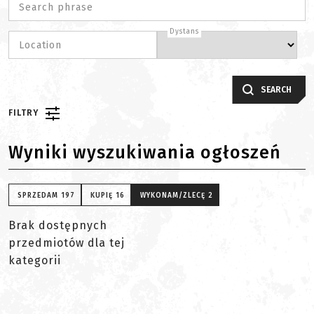
Search phrase
Dystans
Location
SEARCH
FILTRY
Wyniki wyszukiwania ogłoszeń
SPRZEDAM
197
KUPIĘ
16
WYKONAM/ZLECĘ
2
Brak dostępnych
przedmiotów dla tej
kategorii