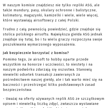
W naszym komisie znajdziesz nie tylko repliki ASG, ale
także mundury, pasy, okulary ochronne i balistyczne,
kolimatory, magazynki, kamizelki i wiele, wiele więcej,
które wystawiają airsoftowcy z całej Polski.
Trudno z całą pewnością powiedzieć, gdzie znajduje się
stolica polskiego airsoftu. Największa giełda ASG jednak
znajduje się tutaj, bo i tu wielu graczy rozpoczyna swoje
poszukiwania wymarzonego wyposażenia.
Jak bezpiecznie korzystać z komisu?
Pomimo tego, że airsoft to hobby oparte przede
wszystkim na honorze i uczciwości, to niestety i na
naszym podwórku zdarzają się oszustwa. Stanowią
niewielki odsetek transakcji zawieranych za
pośrednictwem naszej giełdy, ale i tak warto mieć się na
baczności i przestrzegać kilku podstawowych zasad
bezpieczeństwa:
- Uważaj na oferty używanych replik ASG ze szczątkowym
opisem i niewielką liczbą zdjęć, zwłaszcza wystawiane