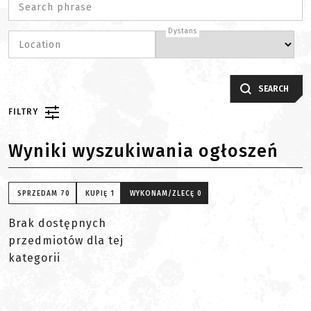
Search phrase
Dystans
Location
SEARCH
FILTRY
Wyniki wyszukiwania ogłoszeń
SPRZEDAM
70
KUPIĘ
1
WYKONAM/ZLECĘ
0
Brak dostępnych
przedmiotów dla tej
kategorii