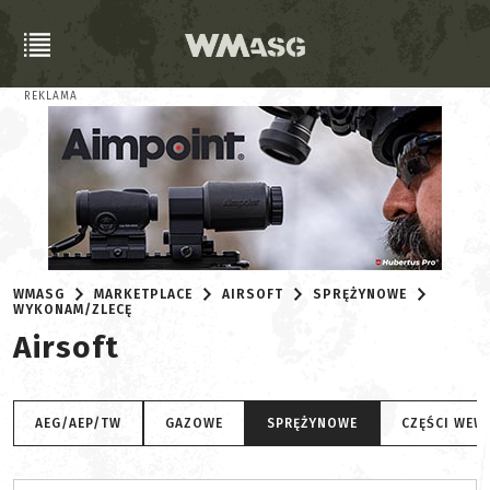
REKLAMA
WMASG
MARKETPLACE
AIRSOFT
SPRĘŻYNOWE
WYKONAM/ZLECĘ
Airsoft
AEG/AEP/TW
GAZOWE
SPRĘŻYNOWE
CZĘŚCI WEW