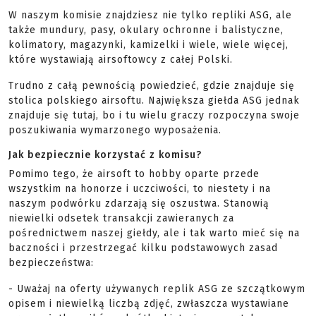
W naszym komisie znajdziesz nie tylko repliki ASG, ale
także mundury, pasy, okulary ochronne i balistyczne,
kolimatory, magazynki, kamizelki i wiele, wiele więcej,
które wystawiają airsoftowcy z całej Polski.
Trudno z całą pewnością powiedzieć, gdzie znajduje się
stolica polskiego airsoftu. Największa giełda ASG jednak
znajduje się tutaj, bo i tu wielu graczy rozpoczyna swoje
poszukiwania wymarzonego wyposażenia.
Jak bezpiecznie korzystać z komisu?
Pomimo tego, że airsoft to hobby oparte przede
wszystkim na honorze i uczciwości, to niestety i na
naszym podwórku zdarzają się oszustwa. Stanowią
niewielki odsetek transakcji zawieranych za
pośrednictwem naszej giełdy, ale i tak warto mieć się na
baczności i przestrzegać kilku podstawowych zasad
bezpieczeństwa:
- Uważaj na oferty używanych replik ASG ze szczątkowym
opisem i niewielką liczbą zdjęć, zwłaszcza wystawiane