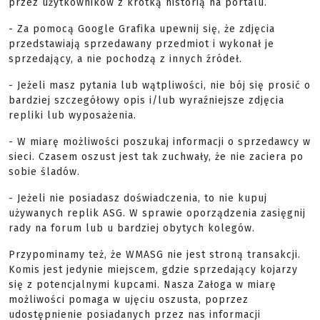
przez użytkowników z krótką historią na portalu.
- Za pomocą Google Grafika upewnij się, że zdjęcia
przedstawiają sprzedawany przedmiot i wykonał je
sprzedający, a nie pochodzą z innych źródeł.
- Jeżeli masz pytania lub wątpliwości, nie bój się prosić o
bardziej szczegółowy opis i/lub wyraźniejsze zdjęcia
repliki lub wyposażenia.
- W miarę możliwości poszukaj informacji o sprzedawcy w
sieci. Czasem oszust jest tak zuchwały, że nie zaciera po
sobie śladów.
- Jeżeli nie posiadasz doświadczenia, to nie kupuj
używanych replik ASG. W sprawie oporządzenia zasięgnij
rady na forum lub u bardziej obytych kolegów.
Przypominamy też, że WMASG nie jest stroną transakcji.
Komis jest jedynie miejscem, gdzie sprzedający kojarzy
się z potencjalnymi kupcami. Nasza Załoga w miarę
możliwości pomaga w ujęciu oszusta, poprzez
udostępnienie posiadanych przez nas informacji