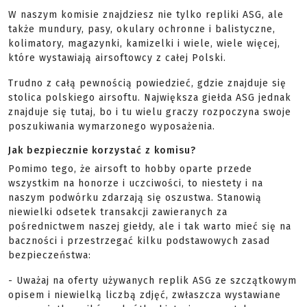
W naszym komisie znajdziesz nie tylko repliki ASG, ale
także mundury, pasy, okulary ochronne i balistyczne,
kolimatory, magazynki, kamizelki i wiele, wiele więcej,
które wystawiają airsoftowcy z całej Polski.
Trudno z całą pewnością powiedzieć, gdzie znajduje się
stolica polskiego airsoftu. Największa giełda ASG jednak
znajduje się tutaj, bo i tu wielu graczy rozpoczyna swoje
poszukiwania wymarzonego wyposażenia.
Jak bezpiecznie korzystać z komisu?
Pomimo tego, że airsoft to hobby oparte przede
wszystkim na honorze i uczciwości, to niestety i na
naszym podwórku zdarzają się oszustwa. Stanowią
niewielki odsetek transakcji zawieranych za
pośrednictwem naszej giełdy, ale i tak warto mieć się na
baczności i przestrzegać kilku podstawowych zasad
bezpieczeństwa:
- Uważaj na oferty używanych replik ASG ze szczątkowym
opisem i niewielką liczbą zdjęć, zwłaszcza wystawiane