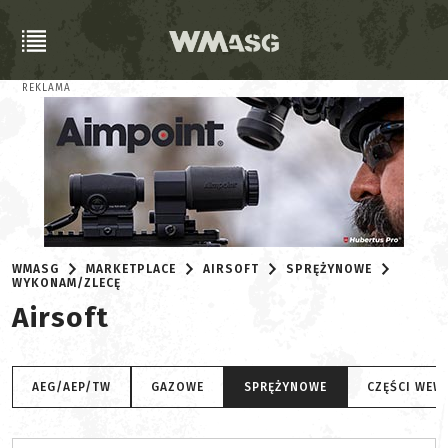
REKLAMA
WMASG
MARKETPLACE
AIRSOFT
SPRĘŻYNOWE
WYKONAM/ZLECĘ
Airsoft
AEG/AEP/TW
GAZOWE
SPRĘŻYNOWE
CZĘŚCI WEW