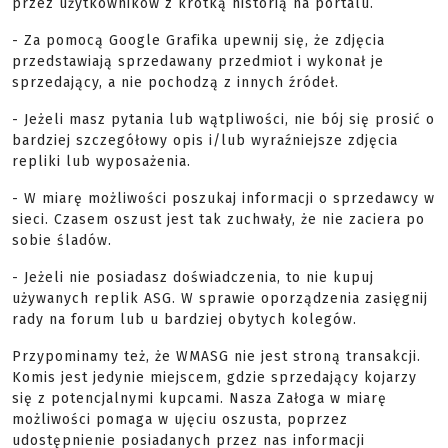
przez użytkowników z krótką historią na portalu.
- Za pomocą Google Grafika upewnij się, że zdjęcia
przedstawiają sprzedawany przedmiot i wykonał je
sprzedający, a nie pochodzą z innych źródeł.
- Jeżeli masz pytania lub wątpliwości, nie bój się prosić o
bardziej szczegółowy opis i/lub wyraźniejsze zdjęcia
repliki lub wyposażenia.
- W miarę możliwości poszukaj informacji o sprzedawcy w
sieci. Czasem oszust jest tak zuchwały, że nie zaciera po
sobie śladów.
- Jeżeli nie posiadasz doświadczenia, to nie kupuj
używanych replik ASG. W sprawie oporządzenia zasięgnij
rady na forum lub u bardziej obytych kolegów.
Przypominamy też, że WMASG nie jest stroną transakcji.
Komis jest jedynie miejscem, gdzie sprzedający kojarzy
się z potencjalnymi kupcami. Nasza Załoga w miarę
możliwości pomaga w ujęciu oszusta, poprzez
udostępnienie posiadanych przez nas informacji