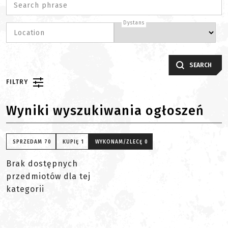
Search phrase
Dystans
Location
SEARCH
FILTRY
Wyniki wyszukiwania ogłoszeń
SPRZEDAM
70
KUPIĘ
1
WYKONAM/ZLECĘ
0
Brak dostępnych
przedmiotów dla tej
kategorii