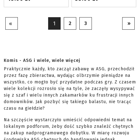
2
3
»
«
1
Komis - ASG i wiele, wiele więcej
Praktycznie każdy, kto zaczął zabawę w ASG, przechodził
przez fazę zbieractwa, wydając olbrzymie pieniądze na
wszystko, co mogło być przydatne podczas gry. Z czasem
wiele kolekcji rozrosło się na tyle, że zaczęły wysypywać
się z szaf i wielu innych zakamarków ku frustracji innych
domowników. Jak pozbyć się takiego balastu, nie tracąc
czasu na giełdzie?
Na szczęście wystarczyło umieścić odpowiedni temat na
lokalnym podforum, żeby dość szybko znaleźć chętnych
na zakup nadprogramowego dobytku. W miarę rozwoju
środowiska ASG chętnych do handlowania jednak