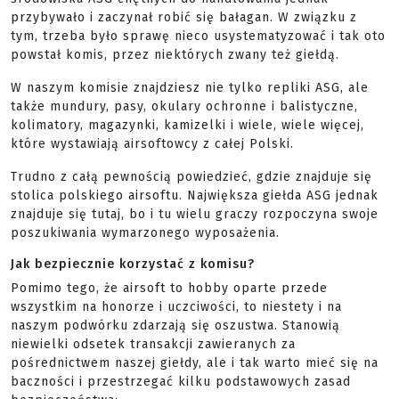
przybywało i zaczynał robić się bałagan. W związku z
tym, trzeba było sprawę nieco usystematyzować i tak oto
powstał komis, przez niektórych zwany też giełdą.
W naszym komisie znajdziesz nie tylko repliki ASG, ale
także mundury, pasy, okulary ochronne i balistyczne,
kolimatory, magazynki, kamizelki i wiele, wiele więcej,
które wystawiają airsoftowcy z całej Polski.
Trudno z całą pewnością powiedzieć, gdzie znajduje się
stolica polskiego airsoftu. Największa giełda ASG jednak
znajduje się tutaj, bo i tu wielu graczy rozpoczyna swoje
poszukiwania wymarzonego wyposażenia.
Jak bezpiecznie korzystać z komisu?
Pomimo tego, że airsoft to hobby oparte przede
wszystkim na honorze i uczciwości, to niestety i na
naszym podwórku zdarzają się oszustwa. Stanowią
niewielki odsetek transakcji zawieranych za
pośrednictwem naszej giełdy, ale i tak warto mieć się na
baczności i przestrzegać kilku podstawowych zasad