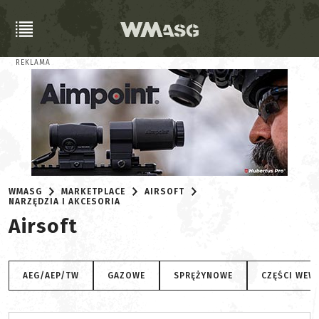
REKLAMA
WMASG
MARKETPLACE
AIRSOFT
NARZĘDZIA I AKCESORIA
Airsoft
AEG/AEP/TW
GAZOWE
SPRĘŻYNOWE
CZĘŚCI WEW