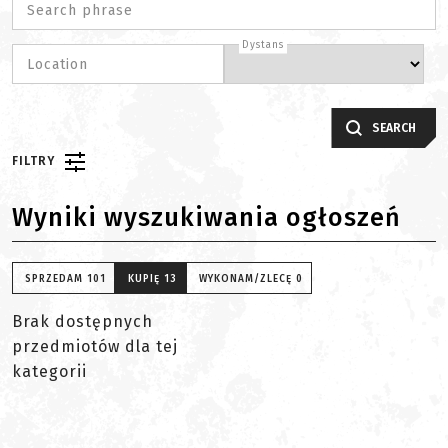
Search phrase
Dystans
Location
SEARCH
FILTRY
Wyniki wyszukiwania ogłoszeń
SPRZEDAM
101
KUPIĘ
13
WYKONAM/ZLECĘ
0
Brak dostępnych
przedmiotów dla tej
kategorii