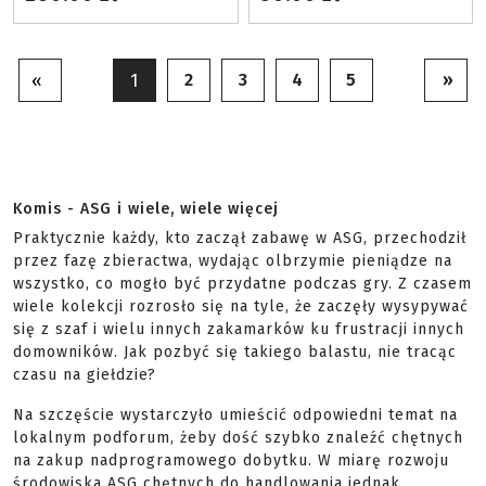
2
3
4
5
»
«
1
Komis - ASG i wiele, wiele więcej
Praktycznie każdy, kto zaczął zabawę w ASG, przechodził
przez fazę zbieractwa, wydając olbrzymie pieniądze na
wszystko, co mogło być przydatne podczas gry. Z czasem
wiele kolekcji rozrosło się na tyle, że zaczęły wysypywać
się z szaf i wielu innych zakamarków ku frustracji innych
domowników. Jak pozbyć się takiego balastu, nie tracąc
czasu na giełdzie?
Na szczęście wystarczyło umieścić odpowiedni temat na
lokalnym podforum, żeby dość szybko znaleźć chętnych
na zakup nadprogramowego dobytku. W miarę rozwoju
środowiska ASG chętnych do handlowania jednak