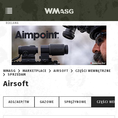
REKLAMA
WMASG
MARKETPLACE
AIRSOFT
CZĘŚCI WEWNĘTRZNE
SPRZEDAM
Airsoft
AEG/AEP/TW
GAZOWE
SPRĘŻYNOWE
CZĘŚCI WEW