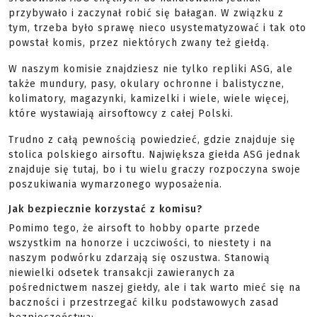
przybywało i zaczynał robić się bałagan. W związku z
tym, trzeba było sprawę nieco usystematyzować i tak oto
powstał komis, przez niektórych zwany też giełdą.
W naszym komisie znajdziesz nie tylko repliki ASG, ale
także mundury, pasy, okulary ochronne i balistyczne,
kolimatory, magazynki, kamizelki i wiele, wiele więcej,
które wystawiają airsoftowcy z całej Polski.
Trudno z całą pewnością powiedzieć, gdzie znajduje się
stolica polskiego airsoftu. Największa giełda ASG jednak
znajduje się tutaj, bo i tu wielu graczy rozpoczyna swoje
poszukiwania wymarzonego wyposażenia.
Jak bezpiecznie korzystać z komisu?
Pomimo tego, że airsoft to hobby oparte przede
wszystkim na honorze i uczciwości, to niestety i na
naszym podwórku zdarzają się oszustwa. Stanowią
niewielki odsetek transakcji zawieranych za
pośrednictwem naszej giełdy, ale i tak warto mieć się na
baczności i przestrzegać kilku podstawowych zasad