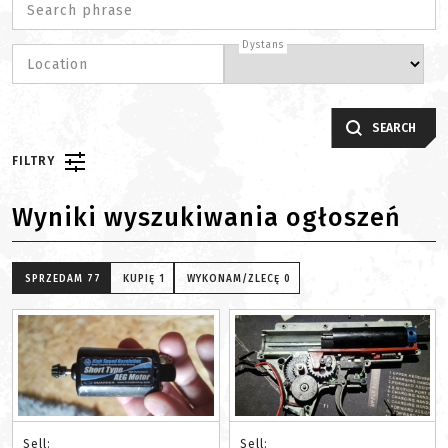
Search phrase
Dystans
Location
SEARCH
FILTRY
Wyniki wyszukiwania ogłoszeń
SPRZEDAM
77
KUPIĘ
1
WYKONAM/ZLECĘ
0
Sell:
Sell: