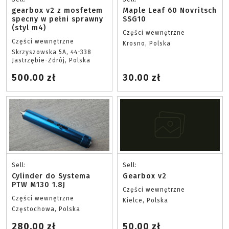
gearbox v2 z mosfetem
Maple Leaf 60 Novritsch
specny w pełni sprawny
SSG10
(styl m4)
Części wewnętrzne
Części wewnętrzne
Krosno, Polska
Skrzyszowska 5A, 44-338
Jastrzębie-Zdrój, Polska
500.00 zł
30.00 zł
Sell:
Sell:
Cylinder do Systema
Gearbox v2
PTW M130 1.8J
Części wewnętrzne
Części wewnętrzne
Kielce, Polska
Częstochowa, Polska
280.00 zł
50.00 zł