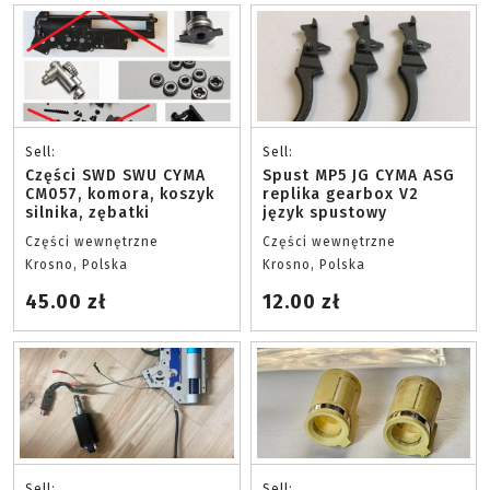
Sell:
Sell:
Części SWD SWU CYMA
Spust MP5 JG CYMA ASG
CM057, komora, koszyk
replika gearbox V2
silnika, zębatki
język spustowy
Części wewnętrzne
Części wewnętrzne
Krosno, Polska
Krosno, Polska
45.00 zł
12.00 zł
Sell:
Sell: