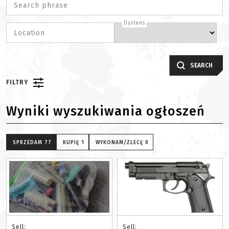
Search phrase
Dystans
Location
SEARCH
FILTRY
Wyniki wyszukiwania ogłoszeń
SPRZEDAM
77
KUPIĘ
1
WYKONAM/ZLECĘ
0
Sell:
Sell: