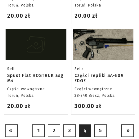
Toruń, Polska
Toruń, Polska
20.00 zł
20.00 zł
Sell:
Sell:
Spust Flat HOSTRUK asg
Części repliki SA-E09
M4
EDGE
Części wewnętrzne
Części wewnętrzne
Toruń, Polska
38-340 Biecz, Polska
20.00 zł
300.00 zł
«
1
2
3
5
»
4