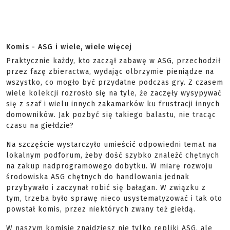
Komis - ASG i wiele, wiele więcej
Praktycznie każdy, kto zaczął zabawę w ASG, przechodził
przez fazę zbieractwa, wydając olbrzymie pieniądze na
wszystko, co mogło być przydatne podczas gry. Z czasem
wiele kolekcji rozrosło się na tyle, że zaczęły wysypywać
się z szaf i wielu innych zakamarków ku frustracji innych
domowników. Jak pozbyć się takiego balastu, nie tracąc
czasu na giełdzie?
Na szczęście wystarczyło umieścić odpowiedni temat na
lokalnym podforum, żeby dość szybko znaleźć chętnych
na zakup nadprogramowego dobytku. W miarę rozwoju
środowiska ASG chętnych do handlowania jednak
przybywało i zaczynał robić się bałagan. W związku z
tym, trzeba było sprawę nieco usystematyzować i tak oto
powstał komis, przez niektórych zwany też giełdą.
W naszym komisie znajdziesz nie tylko repliki ASG, ale