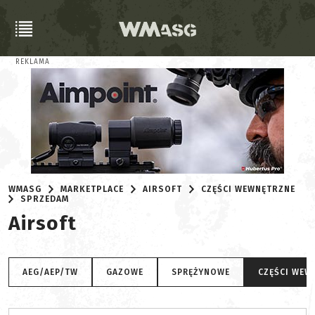
REKLAMA
WMASG
MARKETPLACE
AIRSOFT
CZĘŚCI WEWNĘTRZNE
SPRZEDAM
Airsoft
AEG/AEP/TW
GAZOWE
SPRĘŻYNOWE
CZĘŚCI WEW