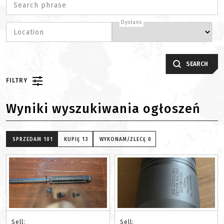
Search phrase
Dystans
Location
SEARCH
FILTRY
Wyniki wyszukiwania ogłoszeń
SPRZEDAM
101
KUPIĘ
13
WYKONAM/ZLECĘ
0
Sell:
Sell: