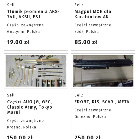
Sell:
Sell:
Tłumik płomienia AKS-
Magpul MOE dla
74U, AKSU, E&L
Karabinków AK
Części zewnętrzne
Części zewnętrzne
Gostynin, Polska
Łódź, Polska
19.00 zł
85.00 zł
Sell:
Sell:
Części AUG JG, GFC,
FRONT, RIS, SCAR , METAL
Classic Army, Tokyo
Części zewnętrzne
Marui
Gniezno, Polska
Części zewnętrzne
Krosno, Polska
150.00 zł
250.00 zł