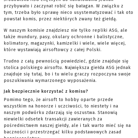
przybywało i zaczynał robić się bałagan. W związku z
tym, trzeba było sprawę nieco usystematyzować i tak oto
powstał komis, przez niektórych zwany też giełdą.
W naszym komisie znajdziesz nie tylko repliki ASG, ale
także mundury, pasy, okulary ochronne i balistyczne,
kolimatory, magazynki, kamizelki i wiele, wiele więcej,
które wystawiają airsoftowcy z całej Polski.
Trudno z całą pewnością powiedzieć, gdzie znajduje się
stolica polskiego airsoftu. Największa giełda ASG jednak
znajduje się tutaj, bo i tu wielu graczy rozpoczyna swoje
poszukiwania wymarzonego wyposażenia.
Jak bezpiecznie korzystać z komisu?
Pomimo tego, że airsoft to hobby oparte przede
wszystkim na honorze i uczciwości, to niestety i na
naszym podwórku zdarzają się oszustwa. Stanowią
niewielki odsetek transakcji zawieranych za
pośrednictwem naszej giełdy, ale i tak warto mieć się na
baczności i przestrzegać kilku podstawowych zasad