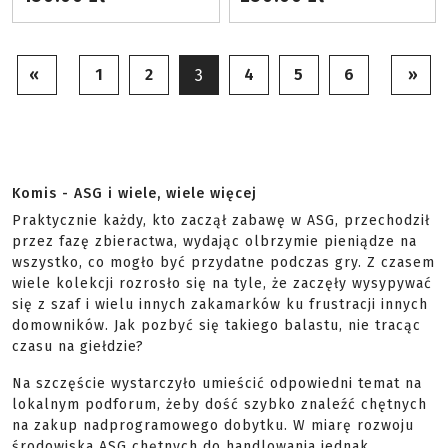
«
1
2
4
5
6
»
3
Komis - ASG i wiele, wiele więcej
Praktycznie każdy, kto zaczął zabawę w ASG, przechodził
przez fazę zbieractwa, wydając olbrzymie pieniądze na
wszystko, co mogło być przydatne podczas gry. Z czasem
wiele kolekcji rozrosło się na tyle, że zaczęły wysypywać
się z szaf i wielu innych zakamarków ku frustracji innych
domowników. Jak pozbyć się takiego balastu, nie tracąc
czasu na giełdzie?
Na szczęście wystarczyło umieścić odpowiedni temat na
lokalnym podforum, żeby dość szybko znaleźć chętnych
na zakup nadprogramowego dobytku. W miarę rozwoju
środowiska ASG chętnych do handlowania jednak