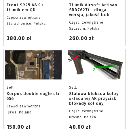
Front SR25 A&K z
Tłumik Airsoft Artisan
tłumikiem QD
SRD762Ti - długa
wersja, jakość bdb
Części zewnętrzne
Części zewnętrzne
Starachowice, Polska
Szczecin, Polska
380.00 zł
260.00 zł
Sell:
Sell:
Korpus double eagle utr
Stalowa blokada kolby
556
składanej AK przycisk
blokady solidny
Części zewnętrzne
Części zewnętrzne
Iława, Poland
Krosno, Polska
150.00 zł
40.00 zł