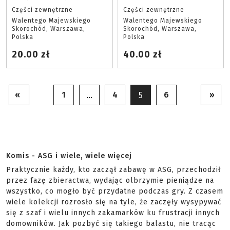
Części zewnętrzne
Części zewnętrzne
Walentego Majewskiego
Walentego Majewskiego
Skorochód, Warszawa,
Skorochód, Warszawa,
Polska
Polska
20.00 zł
40.00 zł
«
1
4
6
»
…
5
Komis - ASG i wiele, wiele więcej
Praktycznie każdy, kto zaczął zabawę w ASG, przechodził
przez fazę zbieractwa, wydając olbrzymie pieniądze na
wszystko, co mogło być przydatne podczas gry. Z czasem
wiele kolekcji rozrosło się na tyle, że zaczęły wysypywać
się z szaf i wielu innych zakamarków ku frustracji innych
domowników. Jak pozbyć się takiego balastu, nie tracąc