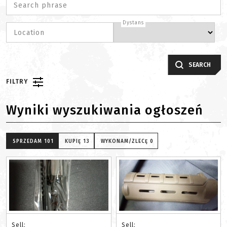
Search phrase
Dystans
Location
SEARCH
FILTRY
Wyniki wyszukiwania ogłoszeń
SPRZEDAM
101
KUPIĘ
13
WYKONAM/ZLECĘ
0
Sell:
Sell: