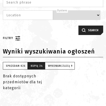
Search phrase
Dystans
Location
SEARCH
FILTRY
Wyniki wyszukiwania ogłoszeń
SPRZEDAM
826
KUPIĘ
34
WYKONAM/ZLECĘ
9
Brak dostępnych
przedmiotów dla tej
kategorii