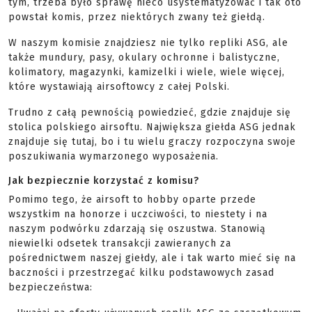
tym, trzeba było sprawę nieco usystematyzować i tak oto
powstał komis, przez niektórych zwany też giełdą.
W naszym komisie znajdziesz nie tylko repliki ASG, ale
także mundury, pasy, okulary ochronne i balistyczne,
kolimatory, magazynki, kamizelki i wiele, wiele więcej,
które wystawiają airsoftowcy z całej Polski.
Trudno z całą pewnością powiedzieć, gdzie znajduje się
stolica polskiego airsoftu. Największa giełda ASG jednak
znajduje się tutaj, bo i tu wielu graczy rozpoczyna swoje
poszukiwania wymarzonego wyposażenia.
Jak bezpiecznie korzystać z komisu?
Pomimo tego, że airsoft to hobby oparte przede
wszystkim na honorze i uczciwości, to niestety i na
naszym podwórku zdarzają się oszustwa. Stanowią
niewielki odsetek transakcji zawieranych za
pośrednictwem naszej giełdy, ale i tak warto mieć się na
baczności i przestrzegać kilku podstawowych zasad
bezpieczeństwa: