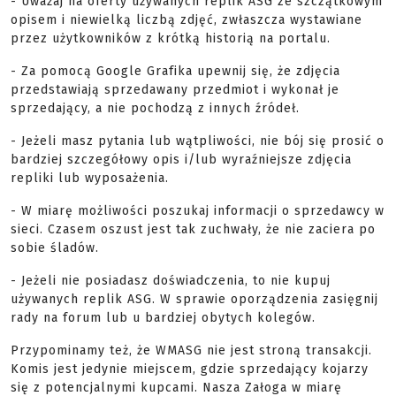
- Uważaj na oferty używanych replik ASG ze szczątkowym
opisem i niewielką liczbą zdjęć, zwłaszcza wystawiane
przez użytkowników z krótką historią na portalu.
- Za pomocą Google Grafika upewnij się, że zdjęcia
przedstawiają sprzedawany przedmiot i wykonał je
sprzedający, a nie pochodzą z innych źródeł.
- Jeżeli masz pytania lub wątpliwości, nie bój się prosić o
bardziej szczegółowy opis i/lub wyraźniejsze zdjęcia
repliki lub wyposażenia.
- W miarę możliwości poszukaj informacji o sprzedawcy w
sieci. Czasem oszust jest tak zuchwały, że nie zaciera po
sobie śladów.
- Jeżeli nie posiadasz doświadczenia, to nie kupuj
używanych replik ASG. W sprawie oporządzenia zasięgnij
rady na forum lub u bardziej obytych kolegów.
Przypominamy też, że WMASG nie jest stroną transakcji.
Komis jest jedynie miejscem, gdzie sprzedający kojarzy
się z potencjalnymi kupcami. Nasza Załoga w miarę