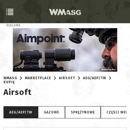
REKLAMA
WMASG
MARKETPLACE
AIRSOFT
AEG/AEP/TW
KUPIĘ
Airsoft
AEG/AEP/TW
GAZOWE
SPRĘŻYNOWE
CZĘŚCI WEW