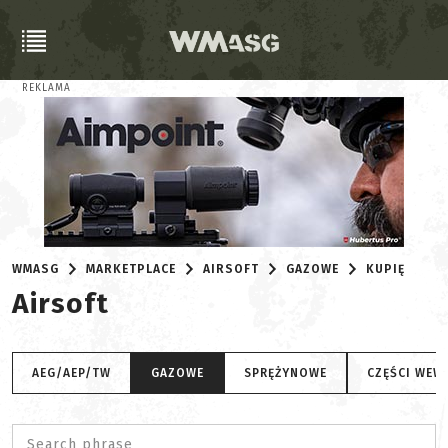
REKLAMA
WMASG
MARKETPLACE
AIRSOFT
GAZOWE
KUPIĘ
Airsoft
AEG/AEP/TW
GAZOWE
SPRĘŻYNOWE
CZĘŚCI WEW
Search phrase