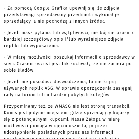
- Za pomocą Google Grafika upewnij się, że zdjęcia
przedstawiają sprzedawany przedmiot i wykonał je
sprzedający, a nie pochodzą z innych źródeł.
- Jeżeli masz pytania lub wątpliwości, nie bój się prosić o
bardziej szczegółowy opis i/lub wyraźniejsze zdjęcia
repliki lub wyposażenia.
- W miarę możliwości poszukaj informacji o sprzedawcy w
sieci. Czasem oszust jest tak zuchwały, że nie zaciera po
sobie śladów.
- Jeżeli nie posiadasz doświadczenia, to nie kupuj
używanych replik ASG. W sprawie oporządzenia zasięgnij
rady na forum lub u bardziej obytych kolegów.
Przypominamy też, że WMASG nie jest stroną transakcji.
Komis jest jedynie miejscem, gdzie sprzedający kojarzy
się z potencjalnymi kupcami. Nasza Załoga w miarę
możliwości pomaga w ujęciu oszusta, poprzez
udostępnienie posiadanych przez nas informacji
poszkodowanemu oraz organom ścigania, jednakże