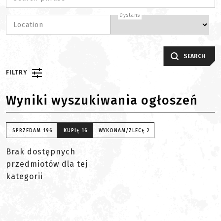
Dystans
Location
SEARCH
FILTRY
Wyniki wyszukiwania ogłoszeń
SPRZEDAM
196
KUPIĘ
16
WYKONAM/ZLECĘ
2
Brak dostępnych
przedmiotów dla tej
kategorii