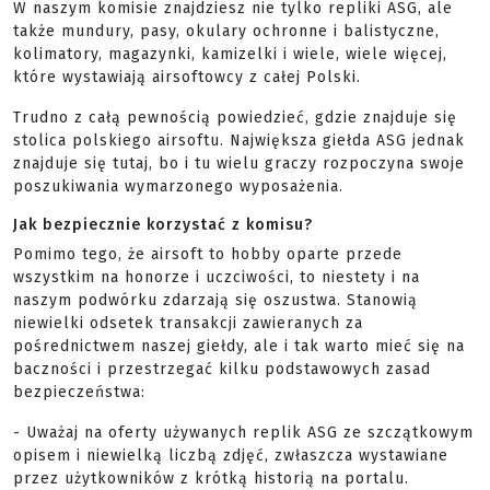
W naszym komisie znajdziesz nie tylko repliki ASG, ale
także mundury, pasy, okulary ochronne i balistyczne,
kolimatory, magazynki, kamizelki i wiele, wiele więcej,
które wystawiają airsoftowcy z całej Polski.
Trudno z całą pewnością powiedzieć, gdzie znajduje się
stolica polskiego airsoftu. Największa giełda ASG jednak
znajduje się tutaj, bo i tu wielu graczy rozpoczyna swoje
poszukiwania wymarzonego wyposażenia.
Jak bezpiecznie korzystać z komisu?
Pomimo tego, że airsoft to hobby oparte przede
wszystkim na honorze i uczciwości, to niestety i na
naszym podwórku zdarzają się oszustwa. Stanowią
niewielki odsetek transakcji zawieranych za
pośrednictwem naszej giełdy, ale i tak warto mieć się na
baczności i przestrzegać kilku podstawowych zasad
bezpieczeństwa:
- Uważaj na oferty używanych replik ASG ze szczątkowym
opisem i niewielką liczbą zdjęć, zwłaszcza wystawiane
przez użytkowników z krótką historią na portalu.