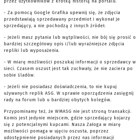
przez użytkowników z krótką historią na portalu.
- Za pomocą Google Grafika upewnij się, że zdjęcia
przedstawiają sprzedawany przedmiot i wykonał je
sprzedający, a nie pochodzą z innych źródeł.
- Jeżeli masz pytania lub wątpliwości, nie bój się prosić o
bardziej szczegółowy opis i/lub wyraźniejsze zdjęcia
repliki lub wyposażenia.
- W miarę możliwości poszukaj informacji o sprzedawcy w
sieci. Czasem oszust jest tak zuchwały, że nie zaciera po
sobie śladów.
- Jeżeli nie posiadasz doświadczenia, to nie kupuj
używanych replik ASG. W sprawie oporządzenia zasięgnij
rady na forum lub u bardziej obytych kolegów.
Przypominamy też, że WMASG nie jest stroną transakcji.
Komis jest jedynie miejscem, gdzie sprzedający kojarzy
się z potencjalnymi kupcami. Nasza Załoga w miarę
możliwości pomaga w ujęciu oszusta, poprzez
udostępnienie posiadanych przez nas informacji