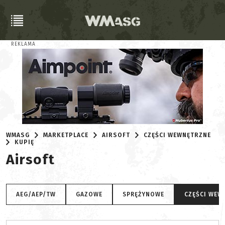
REKLAMA
WMASG
MARKETPLACE
AIRSOFT
CZĘŚCI WEWNĘTRZNE
KUPIĘ
Airsoft
AEG/AEP/TW
GAZOWE
SPRĘŻYNOWE
CZĘŚCI WEW