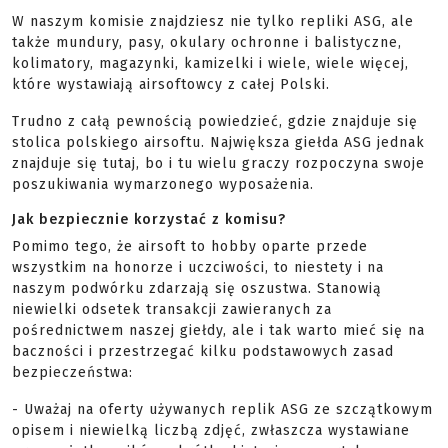
W naszym komisie znajdziesz nie tylko repliki ASG, ale
także mundury, pasy, okulary ochronne i balistyczne,
kolimatory, magazynki, kamizelki i wiele, wiele więcej,
które wystawiają airsoftowcy z całej Polski.
Trudno z całą pewnością powiedzieć, gdzie znajduje się
stolica polskiego airsoftu. Największa giełda ASG jednak
znajduje się tutaj, bo i tu wielu graczy rozpoczyna swoje
poszukiwania wymarzonego wyposażenia.
Jak bezpiecznie korzystać z komisu?
Pomimo tego, że airsoft to hobby oparte przede
wszystkim na honorze i uczciwości, to niestety i na
naszym podwórku zdarzają się oszustwa. Stanowią
niewielki odsetek transakcji zawieranych za
pośrednictwem naszej giełdy, ale i tak warto mieć się na
baczności i przestrzegać kilku podstawowych zasad
bezpieczeństwa:
- Uważaj na oferty używanych replik ASG ze szczątkowym
opisem i niewielką liczbą zdjęć, zwłaszcza wystawiane