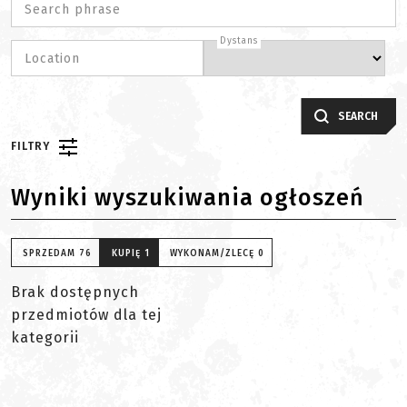
Search phrase
Dystans
Location
SEARCH
FILTRY
Wyniki wyszukiwania ogłoszeń
SPRZEDAM
76
KUPIĘ
1
WYKONAM/ZLECĘ
0
Brak dostępnych
przedmiotów dla tej
kategorii