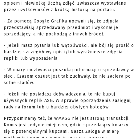
opisem i niewielką liczbą zdjęć, zwłaszcza wystawiane
przez użytkowników z krótką historią na portalu.
- Za pomocą Google Grafika upewnij się, że zdjęcia
przedstawiają sprzedawany przedmiot i wykonał je
sprzedający, a nie pochodzą z innych źródeł.
- Jeżeli masz pytania lub wątpliwości, nie bój się prosić o
bardziej szczegółowy opis i/lub wyraźniejsze zdjęcia
repliki lub wyposażenia.
- W miarę możliwości poszukaj informacji o sprzedawcy w
sieci. Czasem oszust jest tak zuchwały, że nie zaciera po
sobie śladów.
- Jeżeli nie posiadasz doświadczenia, to nie kupuj
używanych replik ASG. W sprawie oporządzenia zasięgnij
rady na forum lub u bardziej obytych kolegów.
Przypominamy też, że WMASG nie jest stroną transakcji.
Komis jest jedynie miejscem, gdzie sprzedający kojarzy
się z potencjalnymi kupcami. Nasza Załoga w miarę
możliwości pomaga w ujęciu oszusta, poprzez