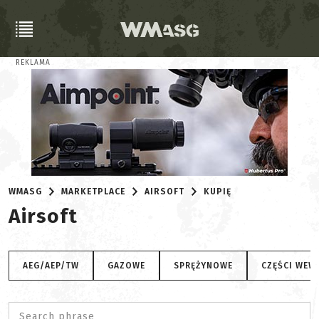
REKLAMA
WMASG
MARKETPLACE
AIRSOFT
KUPIĘ
Airsoft
AEG/AEP/TW
GAZOWE
SPRĘŻYNOWE
CZĘŚCI WEW
Search phrase