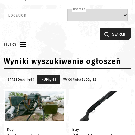
Dystans
Location
SEARCH
FILTRY
Wyniki wyszukiwania ogłoszeń
SPRZEDAM
1464
KUPIĘ
68
WYKONAM/ZLECĘ
12
Buy:
Buy: