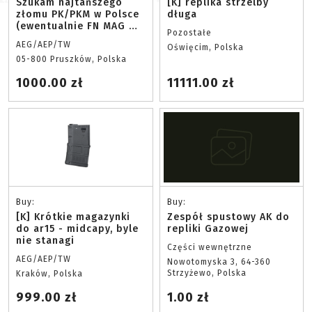
Szukam najtańszego
[K] replika strzelby
złomu PK/PKM w Polsce
długa
(ewentualnie FN MAG w
Pozostałe
każdym stanie)
AEG/AEP/TW
Oświęcim, Polska
05-800 Pruszków, Polska
1000.00 zł
11111.00 zł
Buy:
Buy:
[K] Krótkie magazynki
Zespół spustowy AK do
do ar15 - midcapy, byle
repliki Gazowej
nie stanagi
Części wewnętrzne
AEG/AEP/TW
Nowotomyska 3, 64-360
Strzyżewo, Polska
Kraków, Polska
999.00 zł
1.00 zł