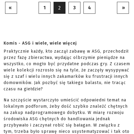
«
1
3
4
»
2
Komis - ASG i wiele, wiele więcej
Praktycznie każdy, kto zaczął zabawę w ASG, przechodził
przez fazę zbieractwa, wydając olbrzymie pieniądze na
wszystko, co mogło być przydatne podczas gry. Z czasem
wiele kolekcji rozrosło się na tyle, że zaczęły wysypywać
się z szaf i wielu innych zakamarków ku frustracji innych
domowników. Jak pozbyć się takiego balastu, nie tracąc
czasu na giełdzie?
Na szczęście wystarczyło umieścić odpowiedni temat na
lokalnym podforum, żeby dość szybko znaleźć chętnych
na zakup nadprogramowego dobytku. W miarę rozwoju
środowiska ASG chętnych do handlowania jednak
przybywało i zaczynał robić się bałagan. W związku z
tym, trzeba było sprawę nieco usystematyzować i tak oto