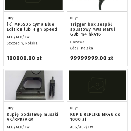
Buy:
Buy:
[K] MP5SD6 Cyma Blue
Trigger box zespół
Edition lub High Speed
spustowy Mws Marui
GBb m4 hk416
AEG/AEP/TW
Gazowe
Szczecin, Polska
Łódź, Polska
100000.00 zł
99999999.00 zł
Buy:
Buy:
Kupię podstawę muszki
KUPIE REPLIKE MK46 do
AK/RPK/AKM
1000 zł
AEG/AEP/TW
AEG/AEP/TW