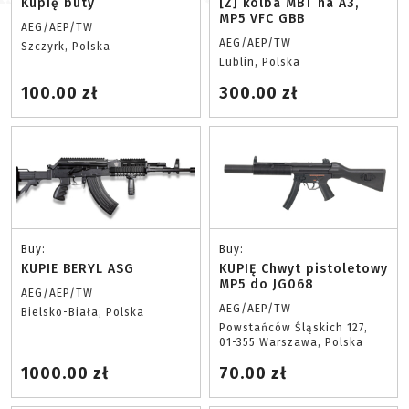
Kupię buty
[Z] kolba MBT na A3,
MP5 VFC GBB
AEG/AEP/TW
AEG/AEP/TW
Szczyrk, Polska
Lublin, Polska
100.00 zł
300.00 zł
Buy:
Buy:
KUPIE BERYL ASG
KUPIĘ Chwyt pistoletowy
MP5 do JG068
AEG/AEP/TW
AEG/AEP/TW
Bielsko-Biała, Polska
Powstańców Śląskich 127,
01-355 Warszawa, Polska
1000.00 zł
70.00 zł