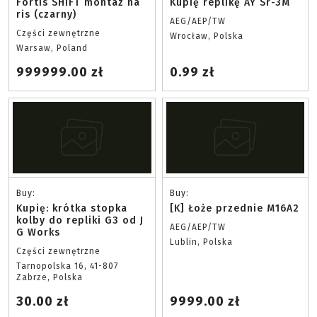
Fortis SHIFT montaz na
Kupię replikę AY Sr-3M
ris (czarny)
AEG/AEP/TW
Części zewnętrzne
Wrocław, Polska
Warsaw, Poland
999999.00 zł
0.99 zł
Buy:
Buy:
Kupię: krótka stopka
[K] Łoże przednie M16A2
kolby do repliki G3 od J
AEG/AEP/TW
G Works
Lublin, Polska
Części zewnętrzne
Tarnopolska 16, 41-807
Zabrze, Polska
30.00 zł
9999.00 zł