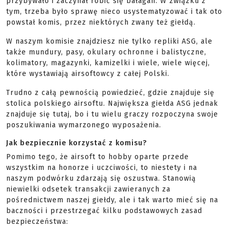
przybywało i zaczynał robić się bałagan. W związku z
tym, trzeba było sprawę nieco usystematyzować i tak oto
powstał komis, przez niektórych zwany też giełdą.
W naszym komisie znajdziesz nie tylko repliki ASG, ale
także mundury, pasy, okulary ochronne i balistyczne,
kolimatory, magazynki, kamizelki i wiele, wiele więcej,
które wystawiają airsoftowcy z całej Polski.
Trudno z całą pewnością powiedzieć, gdzie znajduje się
stolica polskiego airsoftu. Największa giełda ASG jednak
znajduje się tutaj, bo i tu wielu graczy rozpoczyna swoje
poszukiwania wymarzonego wyposażenia.
Jak bezpiecznie korzystać z komisu?
Pomimo tego, że airsoft to hobby oparte przede
wszystkim na honorze i uczciwości, to niestety i na
naszym podwórku zdarzają się oszustwa. Stanowią
niewielki odsetek transakcji zawieranych za
pośrednictwem naszej giełdy, ale i tak warto mieć się na
baczności i przestrzegać kilku podstawowych zasad
bezpieczeństwa: