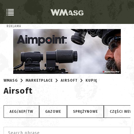
REKLAMA
WMASG
MARKETPLACE
AIRSOFT
KUPIĘ
Airsoft
AEG/AEP/TW
GAZOWE
SPRĘŻYNOWE
CZĘŚCI WEW
Search phrase