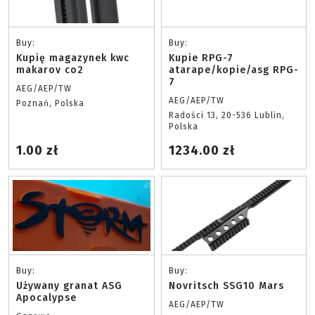
Buy:
Buy:
Kupię magazynek kwc
Kupie RPG-7
makarov co2
atarape/kopie/asg RPG-
7
AEG/AEP/TW
AEG/AEP/TW
Poznań, Polska
Radości 13, 20-536 Lublin,
Polska
1.00 zł
1234.00 zł
Buy:
Buy:
Używany granat ASG
Novritsch SSG10 Mars
Apocalypse
AEG/AEP/TW