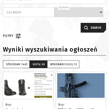
Dystans
Location
SEARCH
FILTRY
Wyniki wyszukiwania ogłoszeń
SPRZEDAM
1461
KUPIĘ
68
WYKONAM/ZLECĘ
12
Buy:
Buy: