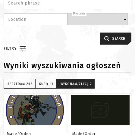
Search phrase
Dystans
Location
SEARCH
FILTRY
Wyniki wyszukiwania ogłoszeń
SPRZEDAM
202
KUPIĘ
16
WYKONAM/ZLECĘ
2
Made/Order:
Made/Order: