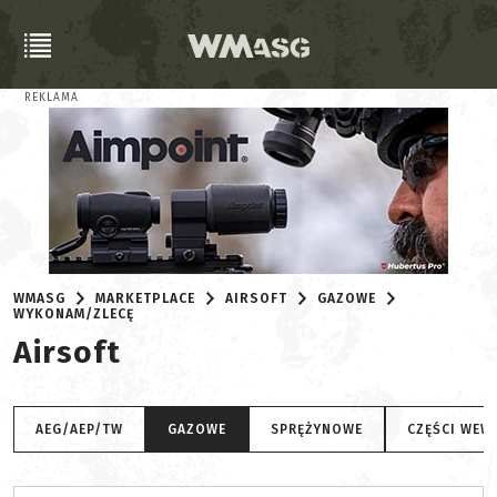
REKLAMA
WMASG
MARKETPLACE
AIRSOFT
GAZOWE
WYKONAM/ZLECĘ
Airsoft
AEG/AEP/TW
GAZOWE
SPRĘŻYNOWE
CZĘŚCI WEW