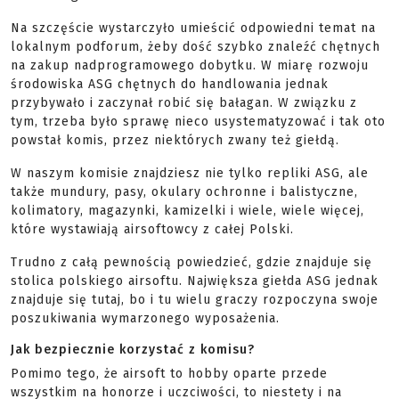
Na szczęście wystarczyło umieścić odpowiedni temat na
lokalnym podforum, żeby dość szybko znaleźć chętnych
na zakup nadprogramowego dobytku. W miarę rozwoju
środowiska ASG chętnych do handlowania jednak
przybywało i zaczynał robić się bałagan. W związku z
tym, trzeba było sprawę nieco usystematyzować i tak oto
powstał komis, przez niektórych zwany też giełdą.
W naszym komisie znajdziesz nie tylko repliki ASG, ale
także mundury, pasy, okulary ochronne i balistyczne,
kolimatory, magazynki, kamizelki i wiele, wiele więcej,
które wystawiają airsoftowcy z całej Polski.
Trudno z całą pewnością powiedzieć, gdzie znajduje się
stolica polskiego airsoftu. Największa giełda ASG jednak
znajduje się tutaj, bo i tu wielu graczy rozpoczyna swoje
poszukiwania wymarzonego wyposażenia.
Jak bezpiecznie korzystać z komisu?
Pomimo tego, że airsoft to hobby oparte przede
wszystkim na honorze i uczciwości, to niestety i na